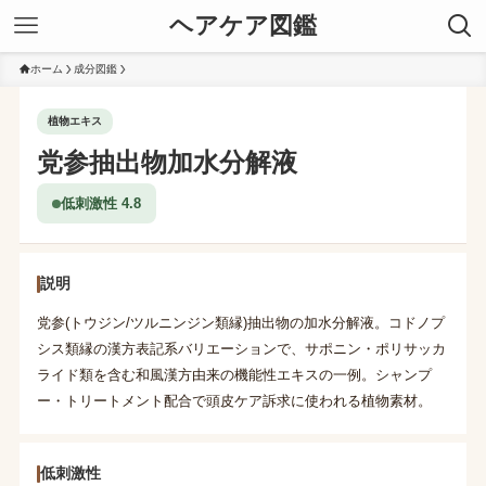
ヘアケア図鑑
ホーム
成分図鑑
植物エキス
党参抽出物加水分解液
低刺激性 4.8
説明
党参(トウジン/ツルニンジン類縁)抽出物の加水分解液。コドノプ
シス類縁の漢方表記系バリエーションで、サポニン・ポリサッカ
ライド類を含む和風漢方由来の機能性エキスの一例。シャンプ
ー・トリートメント配合で頭皮ケア訴求に使われる植物素材。
低刺激性