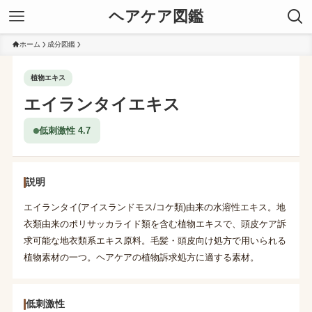
ヘアケア図鑑
ホーム
成分図鑑
植物エキス
エイランタイエキス
低刺激性 4.7
説明
エイランタイ(アイスランドモス/コケ類)由来の水溶性エキス。地
衣類由来のポリサッカライド類を含む植物エキスで、頭皮ケア訴
求可能な地衣類系エキス原料。毛髪・頭皮向け処方で用いられる
植物素材の一つ。ヘアケアの植物訴求処方に適する素材。
低刺激性