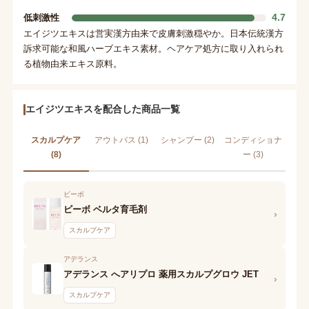
4.7
低刺激性
エイジツエキスは営実漢方由来で皮膚刺激穏やか。日本伝統漢方
訴求可能な和風ハーブエキス素材。ヘアケア処方に取り入れられ
る植物由来エキス原料。
エイジツエキスを配合した商品一覧
スカルプケア
アウトバス (1)
シャンプー (2)
コンディショナ
(8)
ー (3)
ビーボ
ビーボ ベルタ育毛剤
›
スカルプケア
アデランス
アデランス へアリプロ 薬用スカルプグロウ JET
›
スカルプケア