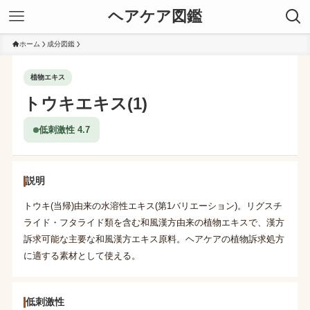
ヘアケア図鑑
ホーム
成分図鑑
植物エキス
トウキエキス(1)
低刺激性 4.7
説明
トウキ(当帰)由来の水溶性エキス(第1バリエーション)。リグスチ
ライド・フタライド類を含む和風漢方由来の植物エキスで、漢方
訴求可能な主要な和風漢方エキス原料。ヘアケアの植物訴求処方
に適する素材として使える。
低刺激性