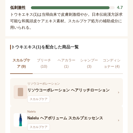
4.7
低刺激性
トウキエキス(1)は当帰由来で皮膚刺激穏やか。日本伝統漢方訴求
可能な和風頭皮ケアエキス素材。スカルプケア処方の補助成分に
用いられる。
トウキエキス(1)を配合した商品一覧
スカルプケ
ブリーチ
ヘアカラー
シャンプー
コンディシ
ア (9)
(10)
(1)
(3)
ョナー (4)
リソウコーポレーション
リソウコーポレーション ヘアリッチローション
›
スカルプケア
Nalelu
Nalelu ヘアボリューム スカルプエッセンス
›
スカルプケア