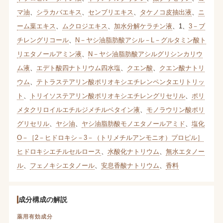
マ油
、
シラカバエキス
、
センブリエキス
、
タケノコ皮抽出液
、
ニ
ーム葉エキス
、
ムクロジエキス
、
加水分解ケラチン液
、
1
、
3－ブ
チレングリコール
、
N－ヤシ油脂肪酸アシル－L－グルタミン酸ト
リエタノールアミン液
、
N－ヤシ油脂肪酸アシルグリシンカリウ
ム液
、
エデト酸四ナトリウム四水塩
、
クエン酸
、
クエン酸ナトリ
ウム
、
テトラステアリン酸ポリオキシエチレンペンタエリトリッ
ト
、
トリイソステアリン酸ポリオキシエチレングリセリル
、
ポリ
メタクリロイルエチルジメチルベタイン液
、
モノラウリン酸ポリ
グリセリル
、
ヤシ油
、
ヤシ油脂肪酸モノエタノールアミド
、
塩化
O－［2－ヒドロキシ－3－（トリメチルアンモニオ）プロピル］
ヒドロキシエチルセルロース
、
水酸化ナトリウム
、
無水エタノー
ル
、
フェノキシエタノール
、
安息香酸ナトリウム
、
香料
成分構成の解説
薬用有効成分