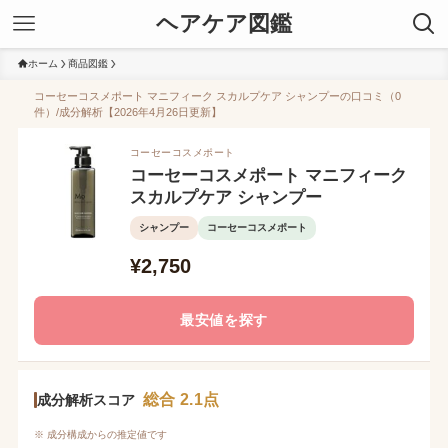
ヘアケア図鑑
ホーム
商品図鑑
コーセーコスメポート マニフィーク スカルプケア シャンプーの口コミ（0
件）/成分解析【2026年4月26日更新】
コーセーコスメポート
コーセーコスメポート マニフィーク
スカルプケア シャンプー
シャンプー
コーセーコスメポート
¥2,750
最安値を探す
総合 2.1点
成分解析スコア
※ 成分構成からの推定値です