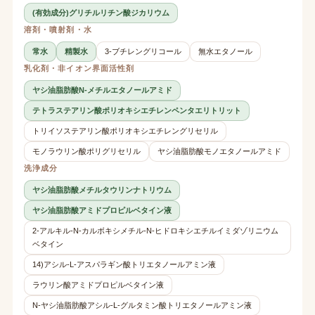
(有効成分)グリチルリチン酸ジカリウム
溶剤・噴射剤・水
常水
精製水
3-ブチレングリコール
無水エタノール
乳化剤・非イオン界面活性剤
ヤシ油脂肪酸N-メチルエタノールアミド
テトラステアリン酸ポリオキシエチレンペンタエリトリット
トリイソステアリン酸ポリオキシエチレングリセリル
モノラウリン酸ポリグリセリル
ヤシ油脂肪酸モノエタノールアミド
洗浄成分
ヤシ油脂肪酸メチルタウリンナトリウム
ヤシ油脂肪酸アミドプロピルベタイン液
2-アルキル-N-カルボキシメチル-N-ヒドロキシエチルイミダゾリニウム
ベタイン
14)アシル-L-アスパラギン酸トリエタノールアミン液
ラウリン酸アミドプロピルベタイン液
N-ヤシ油脂肪酸アシル-L-グルタミン酸トリエタノールアミン液