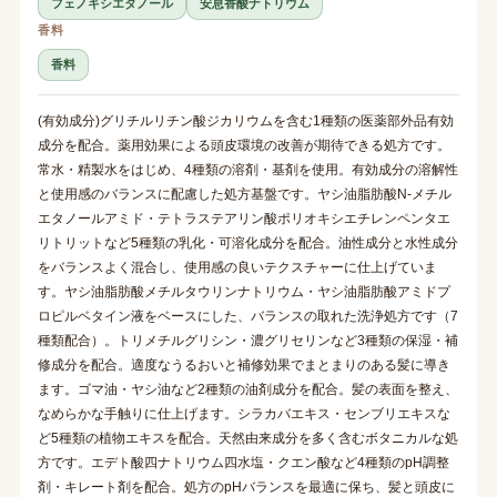
フェノキシエタノール
安息香酸ナトリウム
香料
香料
(有効成分)グリチルリチン酸ジカリウムを含む1種類の医薬部外品有効
成分を配合。薬用効果による頭皮環境の改善が期待できる処方です。
常水・精製水をはじめ、4種類の溶剤・基剤を使用。有効成分の溶解性
と使用感のバランスに配慮した処方基盤です。ヤシ油脂肪酸N-メチル
エタノールアミド・テトラステアリン酸ポリオキシエチレンペンタエ
リトリットなど5種類の乳化・可溶化成分を配合。油性成分と水性成分
をバランスよく混合し、使用感の良いテクスチャーに仕上げていま
す。ヤシ油脂肪酸メチルタウリンナトリウム・ヤシ油脂肪酸アミドプ
ロピルベタイン液をベースにした、バランスの取れた洗浄処方です（7
種類配合）。トリメチルグリシン・濃グリセリンなど3種類の保湿・補
修成分を配合。適度なうるおいと補修効果でまとまりのある髪に導き
ます。ゴマ油・ヤシ油など2種類の油剤成分を配合。髪の表面を整え、
なめらかな手触りに仕上げます。シラカバエキス・センブリエキスな
ど5種類の植物エキスを配合。天然由来成分を多く含むボタニカルな処
方です。エデト酸四ナトリウム四水塩・クエン酸など4種類のpH調整
剤・キレート剤を配合。処方のpHバランスを最適に保ち、髪と頭皮に