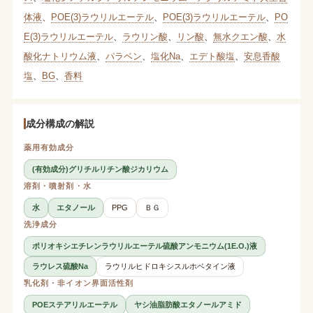
体液
、
POE(3)ラウリルエーテル
、
POE(3)ラウリルエーテル
、
PO
E(3)ラウリルエーテル
、
ラウリン酸
、
リン酸
、
無水クエン酸
、
水
酸化ナトリウム液
、
パラベン
、
塩化Na
、
エデト酸塩
、
安息香酸
塩
、
BG
、
香料
成分構成の解説
薬用有効成分
(有効成分)グリチルリチン酸ジカリウム
溶剤・噴射剤・水
水
エタノール
PPG
ＢＧ
洗浄成分
ポリオキシエチレンラウリルエーテル硫酸アンモニウム(1E.O.)液
ラウレス硫酸Na
ラウリルヒドロキシスルホベタイン液
乳化剤・非イオン界面活性剤
POEステアリルエーテル
ヤシ油脂肪酸エタノールアミド