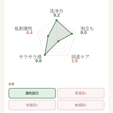
洗浄力
9.2
低刺激性
泡立ち
4.4
8.0
サラサラ感
頭皮ケア
9.8
1.5
肌質
脂性肌◎
普通肌×
乾燥肌×
敏感肌×