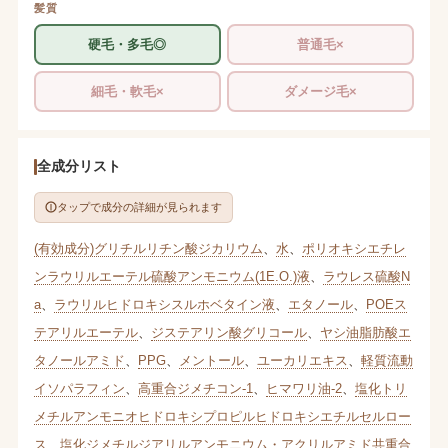
髪質
硬毛・多毛◎
普通毛×
細毛・軟毛×
ダメージ毛×
全成分リスト
タップで成分の詳細が見られます
(有効成分)グリチルリチン酸ジカリウム
、
水
、
ポリオキシエチレ
ンラウリルエーテル硫酸アンモニウム(1E.O.)液
、
ラウレス硫酸N
a
、
ラウリルヒドロキシスルホベタイン液
、
エタノール
、
POEス
テアリルエーテル
、
ジステアリン酸グリコール
、
ヤシ油脂肪酸エ
タノールアミド
、
PPG
、
メントール
、
ユーカリエキス
、
軽質流動
イソパラフィン
、
高重合ジメチコン-1
、
ヒマワリ油-2
、
塩化トリ
メチルアンモニオヒドロキシプロピルヒドロキシエチルセルロー
ス
、
塩化ジメチルジアリルアンモニウム・アクリルアミド共重合