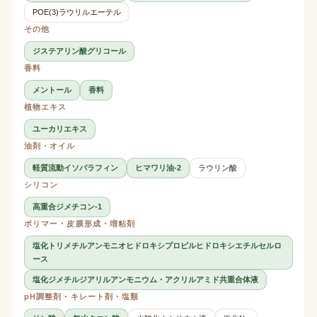
POE(3)ラウリルエーテル
その他
ジステアリン酸グリコール
香料
メントール
香料
植物エキス
ユーカリエキス
油剤・オイル
軽質流動イソパラフィン
ヒマワリ油-2
ラウリン酸
シリコン
高重合ジメチコン-1
ポリマー・皮膜形成・増粘剤
塩化トリメチルアンモニオヒドロキシプロピルヒドロキシエチルセルロ
ース
塩化ジメチルジアリルアンモニウム・アクリルアミド共重合体液
pH調整剤・キレート剤・塩類