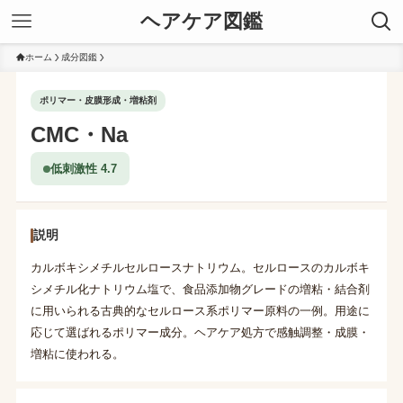
ヘアケア図鑑
ホーム
成分図鑑
ポリマー・皮膜形成・増粘剤
CMC・Na
低刺激性 4.7
説明
カルボキシメチルセルロースナトリウム。セルロースのカルボキ
シメチル化ナトリウム塩で、食品添加物グレードの増粘・結合剤
に用いられる古典的なセルロース系ポリマー原料の一例。用途に
応じて選ばれるポリマー成分。ヘアケア処方で感触調整・成膜・
増粘に使われる。