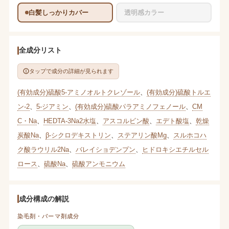
白髪しっかりカバー
透明感カラー
全成分リスト
タップで成分の詳細が見られます
(有効成分)硫酸5-アミノオルトクレゾール
、
(有効成分)硫酸トルエ
ン-2
、
5-ジアミン
、
(有効成分)硫酸パラアミノフェノール
、
CM
C・Na
、
HEDTA-3Na2水塩
、
アスコルビン酸
、
エデト酸塩
、
乾燥
炭酸Na
、
β-シクロデキストリン
、
ステアリン酸Mg
、
スルホコハ
ク酸ラウリル2Na
、
バレイショデンプン
、
ヒドロキシエチルセル
ロース
、
硫酸Na
、
硫酸アンモニウム
成分構成の解説
染毛剤・パーマ剤成分