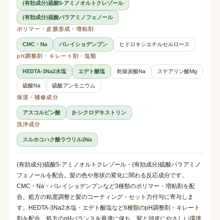
(有効成分)硫酸5-アミノオルトクレゾール
(有効成分)硫酸パラアミノフェノール
ポリマー・皮膜形成・増粘剤
CMC・Na
バレイショデンプン
ヒドロキシエチルセルロース
pH調整剤・キレート剤・塩類
HEDTA-3Na2水塩
エデト酸塩
乾燥炭酸Na
ステアリン酸Mg
硫酸Na
硫酸アンモニウム
保湿・補修成分
アスコルビン酸
β-シクロデキストリン
洗浄成分
スルホコハク酸ラウリル2Na
(有効成分)硫酸5-アミノオルトクレゾール・(有効成分)硫酸パラアミノ
フェノールを配合。髪の色や形状の変化に関わる反応成分です。
CMC・Na・バレイショデンプンなど3種類のポリマー・増粘剤を配
合。処方の粘度調整と髪のコーティング・セット力付与に寄与しま
す。HEDTA-3Na2水塩・エデト酸塩など6種類のpH調整剤・キレート
剤を配合。処方のpHバランスを最適に保ち、髪と頭皮にやさしい環境