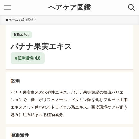
ヘアケア図鑑
ホーム
成分図鑑
植物エキス
バナナ果実エキス
低刺激性 4.8
説明
バナナ果実由来の水溶性エキス。バナナ果実類縁の抽出バリエー
ションで、糖・ポリフェノール・ビタミン類を含むフルーツ由来
エキスとして使われるトロピカル系エキス。頭皮環境ケアを狙う
処方に組み込まれる植物成分。
低刺激性