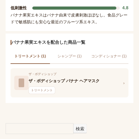
4.8
低刺激性
バナナ果実エキスはバナナ由来で皮膚刺激ほぼなし。食品グレー
ドで敏感肌にも安心な最近のフルーツ系エキス。
バナナ果実エキスを配合した商品一覧
トリートメント (1)
シャンプー (1)
コンディショナー (1)
ザ・ボディショップ
ザ・ボディショップ バナナ ヘアマスク
›
トリートメント
検索