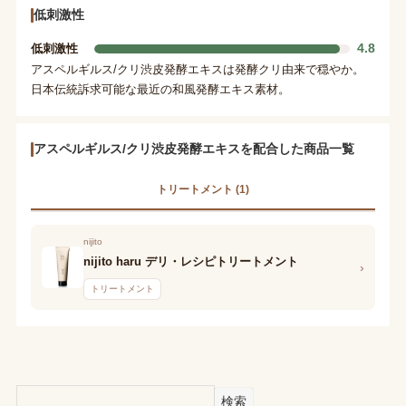
低刺激性
4.8
低刺激性
アスペルギルス/クリ渋皮発酵エキスは発酵クリ由来で穏やか。
日本伝統訴求可能な最近の和風発酵エキス素材。
アスペルギルス/クリ渋皮発酵エキスを配合した商品一覧
トリートメント (1)
nijito
nijito haru デリ・レシピトリートメント
›
トリートメント
検索