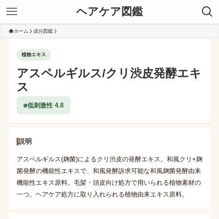
ヘアケア図鑑
ホーム
成分図鑑
植物エキス
アスペルギルス/クリ渋皮発酵エキ
ス
低刺激性 4.8
説明
アスペルギルス(麹菌)によるクリ渋皮の発酵エキス。和風クリ+麹
菌発酵の機能性エキスで、和風発酵訴求可能な和風麹菌発酵由来
機能性エキス原料。毛髪・頭皮向け処方で用いられる植物素材の
一つ。ヘアケア処方に取り入れられる植物由来エキス原料。