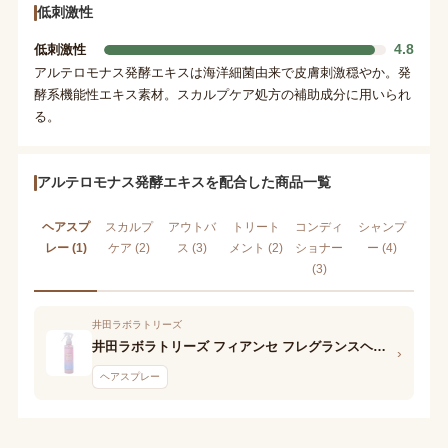
低刺激性
4.8
低刺激性
アルテロモナス発酵エキスは海洋細菌由来で皮膚刺激穏やか。発
酵系機能性エキス素材。スカルプケア処方の補助成分に用いられ
る。
アルテロモナス発酵エキスを配合した商品一覧
ヘアスプ
スカルプ
アウトバ
トリート
コンディ
シャンプ
レー (1)
ケア (2)
ス (3)
メント (2)
ショナー
ー (4)
(3)
井田ラボラトリーズ
井田ラボラトリーズ フィアンセ フレグランスヘアミスト はじまりの朝の香り
›
ヘアスプレー