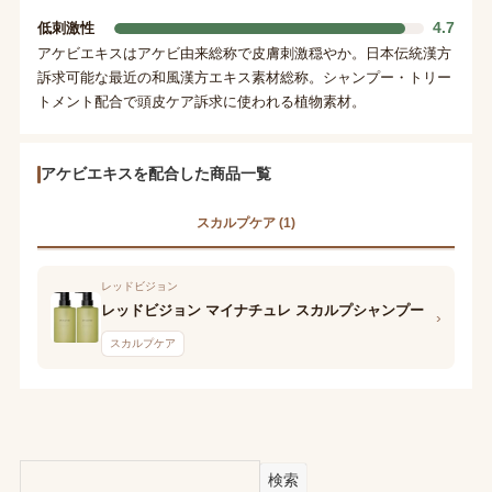
4.7
低刺激性
アケビエキスはアケビ由来総称で皮膚刺激穏やか。日本伝統漢方
訴求可能な最近の和風漢方エキス素材総称。シャンプー・トリー
トメント配合で頭皮ケア訴求に使われる植物素材。
アケビエキスを配合した商品一覧
スカルプケア (1)
レッドビジョン
レッドビジョン マイナチュレ スカルプシャンプー
›
スカルプケア
検索