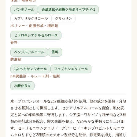
パンテノール
合成遺伝子組換クモポリペプチド-1
カプリリルグリコール
グリセリン
ポリマー・皮膜形成・増粘剤
ヒドロキシエチルセルロース
香料
ベンジルアルコール
香料
防腐剤
1,2-ヘキサンジオール
フェノキシエタノール
pH調整剤・キレート剤・塩類
水酸化Ｎａ
水・プロパンジオールなど2種類の溶剤を使用。他の成分を溶解・分散
させる基剤として機能します。セテアリルアルコールを配合。乳化安
定と髪への柔軟効果に寄与します。シア脂・ワサビノキ種子油など3種
類の油剤成分を配合。髪の表面を整え、なめらかな手触りに仕上げま
す。セトリモニウムクロリド・グアーヒドロキシプロピルトリモニウ
ムクロリドなど2種類のカチオン系成分を配合。静電気を抑え、指通り