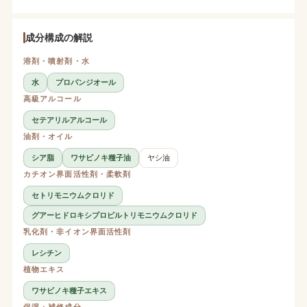
成分構成の解説
溶剤・噴射剤・水
水
プロパンジオール
高級アルコール
セテアリルアルコール
油剤・オイル
シア脂
ワサビノキ種子油
ヤシ油
カチオン界面活性剤・柔軟剤
セトリモニウムクロリド
グアーヒドロキシプロピルトリモニウムクロリド
乳化剤・非イオン界面活性剤
レシチン
植物エキス
ワサビノキ種子エキス
保湿・補修成分