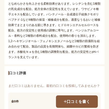
となめらかさを向上させる柔軟効果があります。レシチンを含む1種類
の乳化成分を配合。処方全体の安定性を支えています。ワサビノキ種
子エキスを配合しています。パンテノール・合成遺伝子組換クモポリ
ペプチド-1など4種類の保湿・補修成分を配合。適度なうるおいと補修
効果でまとまりのある髪に導きます。ヒドロキシエチルセルロースを
配合。処方の安定性と使用感の調整に寄与します。ベンジルアルコー
ル・香料など2種類の香料成分を配合。使用時の香りを演出します。
1,2-ヘキサンジオール・フェノキシエタノールなど2種類の防腐剤を組
み合わせて配合。製品の品質を長期間保ち、細菌やカビの繁殖を防ぎ
ます。水酸化Ｎａを含む1種類の調整剤を配合。処方の安定性とpHバ
ランスを支えています。
口コミ評価
まだ口コミはありません。最初の口コミを投稿してみませんか？
口コミを書く
全0件