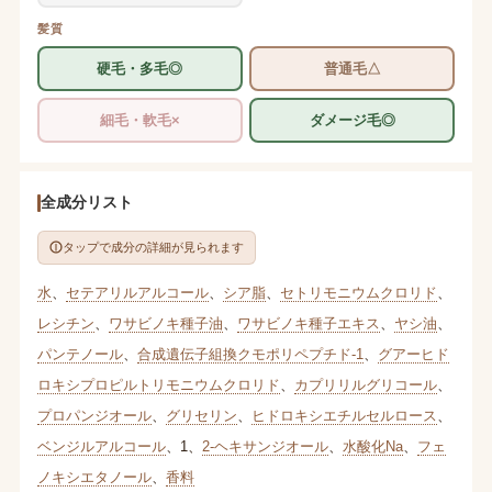
髪質
硬毛・多毛◎
普通毛△
細毛・軟毛×
ダメージ毛◎
全成分リスト
タップで成分の詳細が見られます
水
、
セテアリルアルコール
、
シア脂
、
セトリモニウムクロリド
、
レシチン
、
ワサビノキ種子油
、
ワサビノキ種子エキス
、
ヤシ油
、
パンテノール
、
合成遺伝子組換クモポリペプチド-1
、
グアーヒド
ロキシプロピルトリモニウムクロリド
、
カプリリルグリコール
、
プロパンジオール
、
グリセリン
、
ヒドロキシエチルセルロース
、
ベンジルアルコール
、
1
、
2-ヘキサンジオール
、
水酸化Na
、
フェ
ノキシエタノール
、
香料