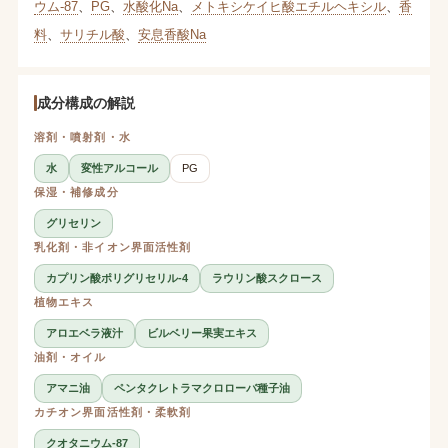
ウム-87
、
PG
、
水酸化Na
、
メトキシケイヒ酸エチルヘキシル
、
香
料
、
サリチル酸
、
安息香酸Na
成分構成の解説
溶剤・噴射剤・水
水
変性アルコール
PG
保湿・補修成分
グリセリン
乳化剤・非イオン界面活性剤
カプリン酸ポリグリセリル-4
ラウリン酸スクロース
植物エキス
アロエベラ液汁
ビルベリー果実エキス
油剤・オイル
アマニ油
ペンタクレトラマクロローバ種子油
カチオン界面活性剤・柔軟剤
クオタニウム-87