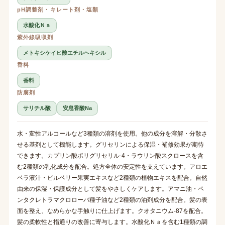
pH調整剤・キレート剤・塩類
水酸化Ｎａ
紫外線吸収剤
メトキシケイヒ酸エチルヘキシル
香料
香料
防腐剤
サリチル酸
安息香酸Na
水・変性アルコールなど3種類の溶剤を使用。他の成分を溶解・分散さ
せる基剤として機能します。グリセリンによる保湿・補修効果が期待
できます。カプリン酸ポリグリセリル-4・ラウリン酸スクロースを含
む2種類の乳化成分を配合。処方全体の安定性を支えています。アロエ
ベラ液汁・ビルベリー果実エキスなど2種類の植物エキスを配合。自然
由来の保湿・保護成分として髪をやさしくケアします。アマニ油・ペ
ンタクレトラマクロローバ種子油など2種類の油剤成分を配合。髪の表
面を整え、なめらかな手触りに仕上げます。クオタニウム-87を配合。
髪の柔軟性と指通りの改善に寄与します。水酸化Ｎａを含む1種類の調