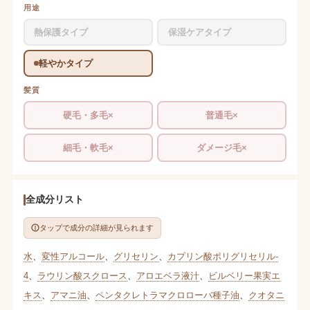
用途
熱保護タイプ
保湿ケアタイプ
軽やかタイプ
髪質
硬毛・多毛×
普通毛×
細毛・軟毛×
ダメージ毛×
全成分リスト
タップで成分の詳細が見られます
水
、
変性アルコール
、
グリセリン
、
カプリン酸ポリグリセリル-
4
、
ラウリン酸スクロース
、
アロエベラ液汁
、
ビルベリー果実エ
キス
、
アマニ油
、
ペンタクレトラマクロローバ種子油
、
クオタニ