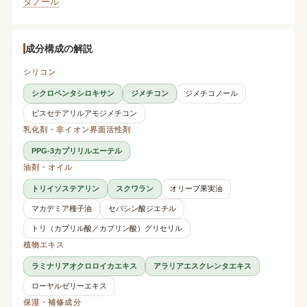
タノール
成分構成の解説
シリコン
シクロペンタシロキサン
ジメチコン
ジメチコノール
ビスセテアリルアモジメチコン
乳化剤・非イオン界面活性剤
PPG-3カプリリルエーテル
油剤・オイル
トリイソステアリン
スクワラン
オリーブ果実油
マカデミア種子油
セバシン酸ジエチル
トリ（カプリル酸／カプリン酸）グリセリル
植物エキス
ラミナリアオクロロイカエキス
アラリアエスクレンタエキス
ローヤルゼリーエキス
保湿・補修成分