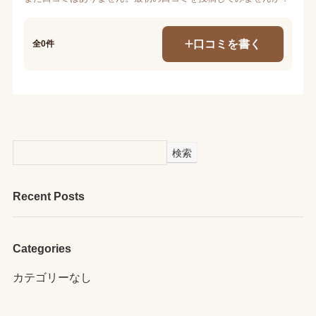
口コミを書く
全0件
検索
Recent Posts
Categories
カテゴリーなし