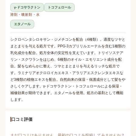
γ-ドコサラクトン
トコフェロール
溶剤・噴射剤・水
エタノール
シクロペンタシロキサン・ジメチコンを配合（4種類）。適度なツヤと
まとまりを与える処方です。PPG-3カプリリルエーテルを含む1種類の
乳化成分を配合。処方全体の安定性を支えています。トリイソステア
リン・スクワランをはじめ、6種類のオイル・エモリエント成分を配
合。髪をなめらかに整え、ツヤとまとまりを与えるリッチな処方で
す。ラミナリアオクロロイカエキス・アラリアエスクレンタエキスな
ど3種類の植物エキスを配合。自然由来の保湿・保護成分として髪をや
さしくケアします。γ-ドコサラクトン・トコフェロールによる保湿・
補修効果が期待できます。エタノールを使用。処方の基剤として機能
します。
口コミ評価
まだ口コミはありません。最初の口コミを投稿してみませんか？