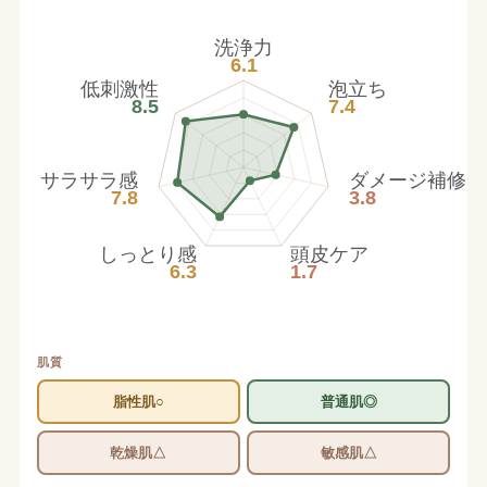
洗浄力
6.1
低刺激性
泡立ち
8.5
7.4
サラサラ感
ダメージ補修
7.8
3.8
しっとり感
頭皮ケア
6.3
1.7
肌質
脂性肌○
普通肌◎
乾燥肌△
敏感肌△