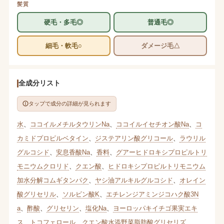
髪質
硬毛・多毛◎
普通毛◎
細毛・軟毛○
ダメージ毛△
全成分リスト
タップで成分の詳細が見られます
水
、
ココイルメチルタウリンNa
、
ココイルイセチオン酸Na
、
コ
カミドプロピルベタイン
、
ジステアリン酸グリコール
、
ラウリル
グルコシド
、
安息香酸Na
、
香料
、
グアーヒドロキシプロピルトリ
モニウムクロリド
、
クエン酸
、
ヒドロキシプロピルトリモニウム
加水分解コムギタンパク
、
ヤシ油アルキルグルコシド
、
オレイン
酸グリセリル
、
ソルビン酸K
、
エチレンジアミンジコハク酸3N
a
、
酢酸
、
グリセリン
、
塩化Na
、
ヨーロッパキイチゴ果実エキ
ス
、
トコフェロール
、
クエン酸水添野菜脂肪酸グリセリズ