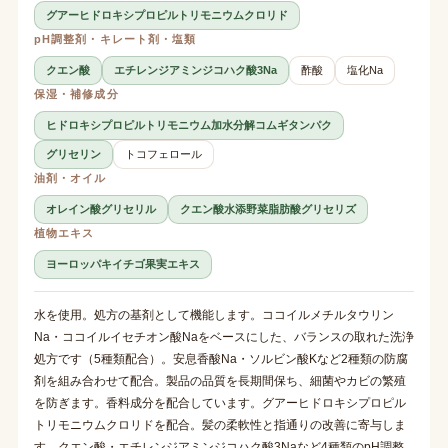
グアーヒドロキシプロピルトリモニウムクロリド
pH調整剤・キレート剤・塩類
クエン酸
エチレンジアミンジコハク酸3Na
酢酸
塩化Na
保湿・補修成分
ヒドロキシプロピルトリモニウム加水分解コムギタンパク
グリセリン
トコフェロール
油剤・オイル
オレイン酸グリセリル
クエン酸水添野菜脂肪酸グリセリズ
植物エキス
ヨーロッパキイチゴ果実エキス
水を使用。処方の基剤として機能します。ココイルメチルタウリン
Na・ココイルイセチオン酸Naをベースにした、バランスの取れた洗浄
処方です（5種類配合）。安息香酸Na・ソルビン酸Kなど2種類の防腐
剤を組み合わせて配合。製品の品質を長期間保ち、細菌やカビの繁殖
を防ぎます。香料成分を配合しています。グアーヒドロキシプロピル
トリモニウムクロリドを配合。髪の柔軟性と指通りの改善に寄与しま
す。クエン酸・エチレンジアミンジコハク酸3Naなど4種類のpH調整