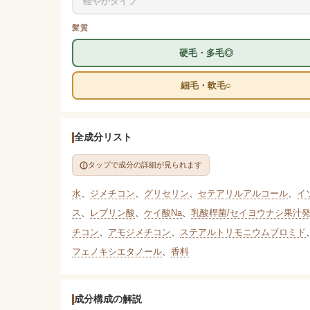
軽やかタイプ
髪質
硬毛・多毛◎
細毛・軟毛○
全成分リスト
タップで成分の詳細が見られます
水
、
ジメチコン
、
グリセリン
、
セテアリルアルコール
、
イ
ス
、
レブリン酸
、
ケイ酸Na
、
乳酸桿菌/セイヨウナシ果汁
チコン
、
アモジメチコン
、
ステアルトリモニウムブロミド
フェノキシエタノール
、
香料
成分構成の解説