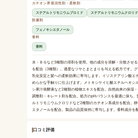
カチオン界面活性剤・柔軟剤
ステアルトリモニウムブロミド
ステアルトリモニウムクロリド
防腐剤
フェノキシエタノール
香料
香料
水・ＢＧなど3種類の溶剤を使用。他の成分を溶解・分散させ
を配合（3種類）。適度なツヤとまとまりを与える処方です。
乳化安定と髪への柔軟効果に寄与します。イソステアリン酸エ
めらかな手触りに仕上げます。メトキシケイヒ酸エチルヘキシル
シ果汁発酵液など2種類の植物エキスを配合。自然由来の保湿・
調整剤・キレート剤を配合。処方のpHバランスを最適に保ち
ルトリモニウムクロリドなど2種類のカチオン系成分を配合。
エタノールを配合。製品の品質保持に寄与します。香料成分を
口コミ評価