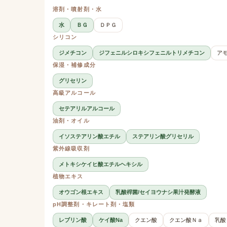
溶剤・噴射剤・水
水
ＢＧ
ＤＰＧ
シリコン
ジメチコン
ジフェニルシロキシフェニルトリメチコン
ア
保湿・補修成分
グリセリン
高級アルコール
セテアリルアルコール
油剤・オイル
イソステアリン酸エチル
ステアリン酸グリセリル
紫外線吸収剤
メトキシケイヒ酸エチルヘキシル
植物エキス
オウゴン根エキス
乳酸桿菌/セイヨウナシ果汁発酵液
pH調整剤・キレート剤・塩類
レブリン酸
ケイ酸Na
クエン酸
クエン酸Ｎａ
乳酸