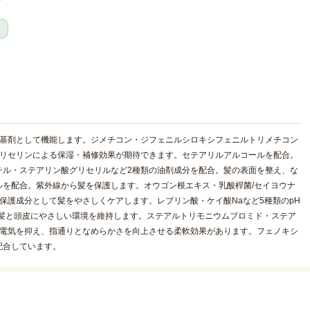
る基剤として機能します。ジメチコン・ジフェニルシロキシフェニルトリメチコン
グリセリンによる保湿・補修効果が期待できます。セテアリルアルコールを配合。
チル・ステアリン酸グリセリルなど2種類の油剤成分を配合。髪の表面を整え、な
を配合。紫外線から髪を保護します。オウゴン根エキス・乳酸桿菌/セイヨウナ
保護成分として髪をやさしくケアします。レブリン酸・ケイ酸Naなど5種類のpH
、髪と頭皮にやさしい環境を維持します。ステアルトリモニウムブロミド・ステア
静電気を抑え、指通りとなめらかさを向上させる柔軟効果があります。フェノキシ
配合しています。