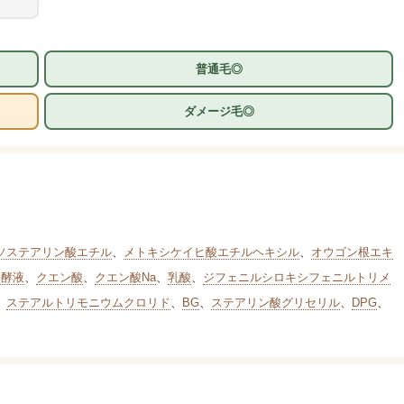
普通毛◎
ダメージ毛◎
ソステアリン酸エチル
、
メトキシケイヒ酸エチルヘキシル
、
オウゴン根エキ
発酵液
、
クエン酸
、
クエン酸Na
、
乳酸
、
ジフェニルシロキシフェニルトリメ
、
ステアルトリモニウムクロリド
、
BG
、
ステアリン酸グリセリル
、
DPG
、