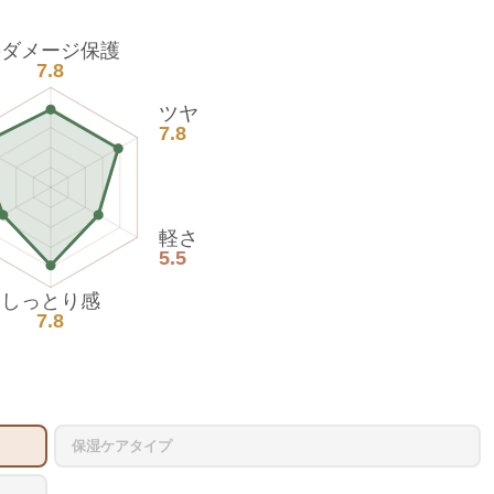
熱ダメージ保護
7.8
ツヤ
7.8
軽さ
5.5
しっとり感
7.8
保湿ケアタイプ