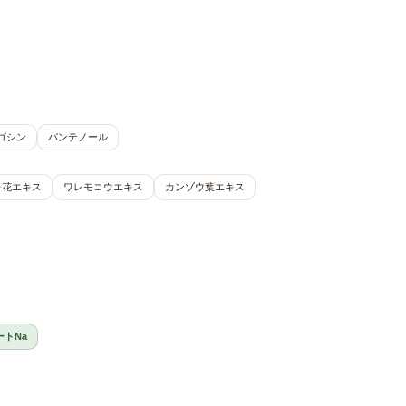
ゴシン
パンテノール
レ花エキス
ワレモコウエキス
カンゾウ葉エキス
トNa