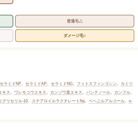
普通毛△
ダメージ毛○
セラミドNP
、
セラミドAP
、
セラミドNG
、
フィトスフィンゴシン
、
カミツ
エキス
、
ワレモコウエキス
、
カンゾウ葉エキス
、
パンテノール
、
カンフル
、
グリセリル-10
、
ステアロイルラクチレートNa
、
ベヘニルアルコール
、
o-