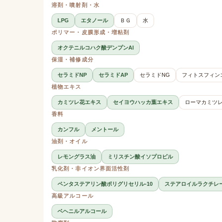
溶剤・噴射剤・水
LPG
エタノール
ＢＧ
水
ポリマー・皮膜形成・増粘剤
オクテニルコハク酸デンプンAl
保湿・補修成分
セラミドNP
セラミドAP
セラミドNG
フィトスフィン
植物エキス
カミツレ花エキス
セイヨウハッカ葉エキス
ローマカミツ
香料
カンフル
メントール
油剤・オイル
レモングラス油
ミリスチン酸イソプロピル
乳化剤・非イオン界面活性剤
ペンタステアリン酸ポリグリセリル-10
ステアロイルラクチレー
高級アルコール
ベヘニルアルコール