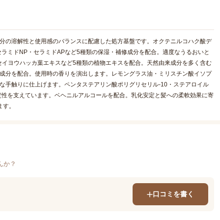
成分の溶解性と使用感のバランスに配慮した処方基盤です。オクテニルコハク酸デ
セラミドNP・セラミドAPなど5種類の保湿・補修成分を配合。適度なうるおいと
セイヨウハッカ葉エキスなど5種類の植物エキスを配合。天然由来成分を多く含む
料成分を配合。使用時の香りを演出します。レモングラス油・ミリスチン酸イソプ
な手触りに仕上げます。ペンタステアリン酸ポリグリセリル-10・ステアロイル
定性を支えています。ベヘニルアルコールを配合。乳化安定と髪への柔軟効果に寄
ます。
んか？
口コミを書く