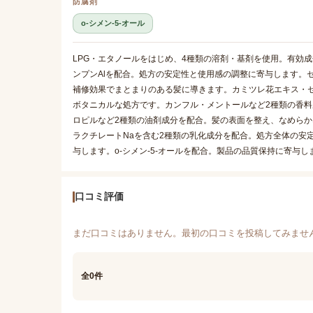
防腐剤
o-シメン-5-オール
LPG・エタノールをはじめ、4種類の溶剤・基剤を使用。有効
ンプンAlを配合。処方の安定性と使用感の調整に寄与します。
補修効果でまとまりのある髪に導きます。カミツレ花エキス・
ボタニカルな処方です。カンフル・メントールなど2種類の香
ロピルなど2種類の油剤成分を配合。髪の表面を整え、なめらか
ラクチレートNaを含む2種類の乳化成分を配合。処方全体の安
与します。o-シメン-5-オールを配合。製品の品質保持に寄与し
口コミ評価
まだ口コミはありません。最初の口コミを投稿してみませ
全0件