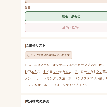
髪質
硬毛・多毛◎
細毛・軟毛×
全成分リスト
タップで成分の詳細が見られます
LPG
、
エタノール
、
オクテニルコハク酸デンプンAl
、
BG
、
レ花エキス
、
セイヨウハッカ葉エキス
、
ローマカミツレ花
メントール
、
レモングラス油
、
水
、
ペンタステアリン酸ポリ
シメン-5-オール
、
ミリスチン酸イソプロピル
成分構成の解説