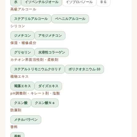
水
イソペンチルジオール
イソプロパノール
ＢＧ
高級アルコール
ステアリルアルコール
ベヘニルアルコール
シリコン
ジメチコン
アモジメチコン
保湿・補修成分
グリセリン
水溶性コラーゲン
カチオン界面活性剤・柔軟剤
ステアルトリモニウムクロリド
ポリクオタニウム-10
植物エキス
褐藻エキス
ダイズエキス
pH調整剤・キレート剤・塩類
クエン酸
クエン酸Ｎａ
防腐剤
メチルパラベン
香料
香料