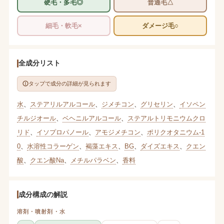
硬毛・多毛◎
普通毛△
細毛・軟毛×
ダメージ毛○
全成分リスト
タップで成分の詳細が見られます
水
、
ステアリルアルコール
、
ジメチコン
、
グリセリン
、
イソペン
チルジオール
、
ベヘニルアルコール
、
ステアルトリモニウムクロ
リド
、
イソプロパノール
、
アモジメチコン
、
ポリクオタニウム-1
0
、
水溶性コラーゲン
、
褐藻エキス
、
BG
、
ダイズエキス
、
クエン
酸
、
クエン酸Na
、
メチルパラベン
、
香料
成分構成の解説
溶剤・噴射剤・水