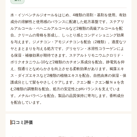
水・イソペンチルジオールをはじめ、4種類の溶剤・基剤を使用。有効
成分の溶解性と使用感のバランスに配慮した処方基盤です。ステアリ
ルアルコール・ベヘニルアルコールなど2種類の高級アルコールを配
合。クリームの骨格を形成し、しっとり感とコンディショニング効果
を与えます。ジメチコン・アモジメチコンを配合（2種類）。適度なツ
ヤとまとまりを与える処方です。グリセリン・水溶性コラーゲンによ
る保湿・補修効果が期待できます。ステアルトリモニウムクロリド・
ポリクオタニウム-10など2種類のカチオン系成分を配合。静電気を抑
え、指通りとなめらかさを向上させる柔軟効果があります。褐藻エキ
ス・ダイズエキスなど2種類の植物エキスを配合。自然由来の保湿・保
護成分として髪をやさしくケアします。クエン酸・クエン酸Ｎａを含
む2種類の調整剤を配合。処方の安定性とpHバランスを支えていま
す。メチルパラベンを配合。製品の品質保持に寄与します。香料成分
を配合しています。
口コミ評価