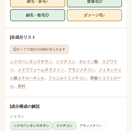
硬毛・多毛○
普通毛◎
細毛・軟毛◎
ダメージ毛○
全成分リスト
タップで成分の詳細が見られます
シクロペンタシロキサン
、
ジメチコン
、
オレイン酸
、
スクワラ
ン
、
メドウフォーム-δ-ラクトン
、
アモジメチコン
、
メトキシケイ
ヒ酸エチルヘキシル
、
フェニルトリメチコン
、
酢酸トコフェロー
ル
、
香料
成分構成の解説
シリコン
シクロペンタシロキサン
ジメチコン
アモジメチコン