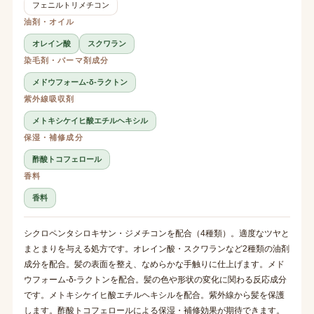
フェニルトリメチコン
油剤・オイル
オレイン酸
スクワラン
染毛剤・パーマ剤成分
メドウフォーム-δ-ラクトン
紫外線吸収剤
メトキシケイヒ酸エチルヘキシル
保湿・補修成分
酢酸トコフェロール
香料
香料
シクロペンタシロキサン・ジメチコンを配合（4種類）。適度なツヤと
まとまりを与える処方です。オレイン酸・スクワランなど2種類の油剤
成分を配合。髪の表面を整え、なめらかな手触りに仕上げます。メド
ウフォーム-δ-ラクトンを配合。髪の色や形状の変化に関わる反応成分
です。メトキシケイヒ酸エチルヘキシルを配合。紫外線から髪を保護
します。酢酸トコフェロールによる保湿・補修効果が期待できます。