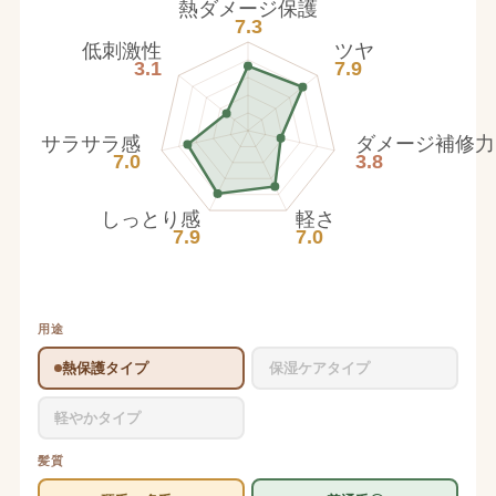
熱ダメージ保護
7.3
低刺激性
ツヤ
3.1
7.9
サラサラ感
ダメージ補修力
7.0
3.8
しっとり感
軽さ
7.9
7.0
用途
熱保護タイプ
保湿ケアタイプ
軽やかタイプ
髪質