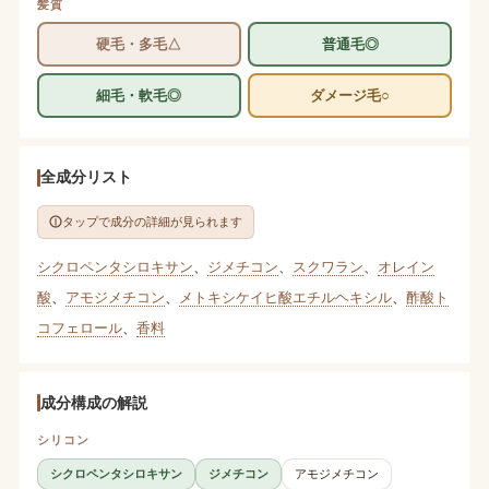
髪質
硬毛・多毛△
普通毛◎
細毛・軟毛◎
ダメージ毛○
全成分リスト
タップで成分の詳細が見られます
シクロペンタシロキサン
、
ジメチコン
、
スクワラン
、
オレイン
酸
、
アモジメチコン
、
メトキシケイヒ酸エチルヘキシル
、
酢酸ト
コフェロール
、
香料
成分構成の解説
シリコン
シクロペンタシロキサン
ジメチコン
アモジメチコン