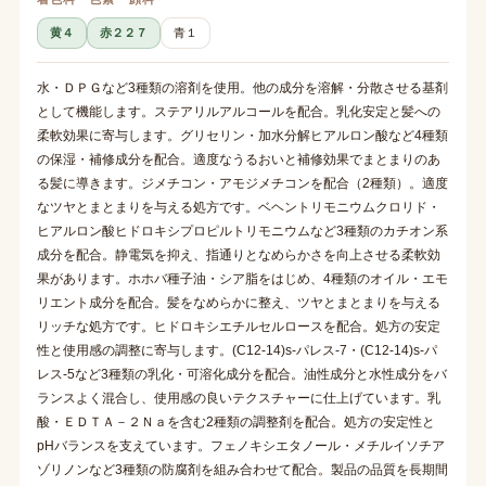
黄４
赤２２７
青１
水・ＤＰＧなど3種類の溶剤を使用。他の成分を溶解・分散させる基剤
として機能します。ステアリルアルコールを配合。乳化安定と髪への
柔軟効果に寄与します。グリセリン・加水分解ヒアルロン酸など4種類
の保湿・補修成分を配合。適度なうるおいと補修効果でまとまりのあ
る髪に導きます。ジメチコン・アモジメチコンを配合（2種類）。適度
なツヤとまとまりを与える処方です。ベヘントリモニウムクロリド・
ヒアルロン酸ヒドロキシプロピルトリモニウムなど3種類のカチオン系
成分を配合。静電気を抑え、指通りとなめらかさを向上させる柔軟効
果があります。ホホバ種子油・シア脂をはじめ、4種類のオイル・エモ
リエント成分を配合。髪をなめらかに整え、ツヤとまとまりを与える
リッチな処方です。ヒドロキシエチルセルロースを配合。処方の安定
性と使用感の調整に寄与します。(C12-14)s-パレス-7・(C12-14)s-パ
レス-5など3種類の乳化・可溶化成分を配合。油性成分と水性成分をバ
ランスよく混合し、使用感の良いテクスチャーに仕上げています。乳
酸・ＥＤＴＡ－２Ｎａを含む2種類の調整剤を配合。処方の安定性と
pHバランスを支えています。フェノキシエタノール・メチルイソチア
ゾリノンなど3種類の防腐剤を組み合わせて配合。製品の品質を長期間