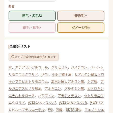
髪質
硬毛・多毛◎
普通毛△
細毛・軟毛×
ダメージ毛○
全成分リスト
タップで成分の詳細が見られます
水
、
ステアリルアルコール
、
グリセリン
、
ジメチコン
、
ベヘント
リモニウムクロリド
、
DPG
、
ホホバ種子油
、
ヒアルロン酸ヒドロ
キシプロピルトリモニウム
、
加水分解ヒアルロン酸
、
シア脂
、
ア
ルガニアスピノサ核油
、
アルギニン
、
グルタミン酸
、
ヒドロキシ
エチルセルロース
、
パラフィン
、
アモジメチコン
、
セトリモニウ
ムクロリド
、
(C12-14)s-パレス-7
、
(C12-14)s-パレス-5
、
PEG-7プ
ロピルヘプチルエーテル
、
PG
、
乳酸
、
EDTA-2Na
、
フェノキシエ