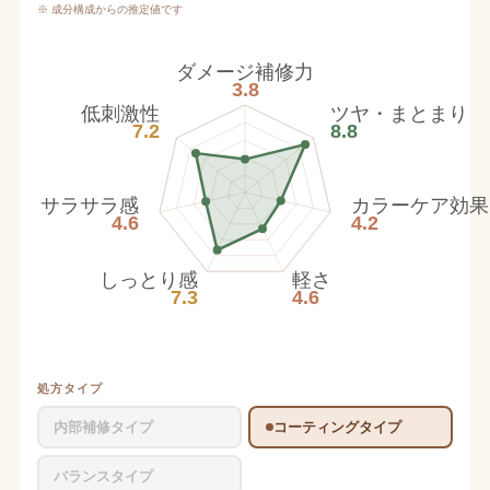
※ 成分構成からの推定値です
ダメージ補修力
3.8
低刺激性
ツヤ・まとまり
7.2
8.8
サラサラ感
カラーケア効果
4.6
4.2
しっとり感
軽さ
7.3
4.6
処方タイプ
内部補修タイプ
コーティングタイプ
バランスタイプ