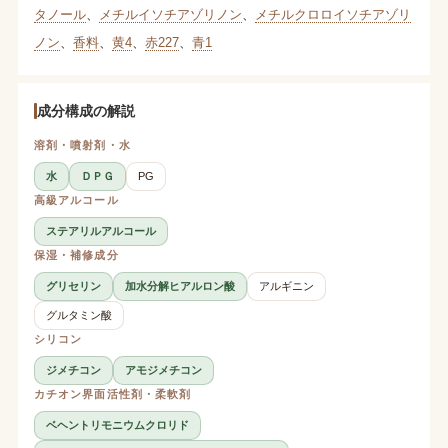
タノール
、
メチルイソチアゾリノン
、
メチルクロロイソチアゾリ
ノン
、
香料
、
黄4
、
赤227
、
青1
成分構成の解説
溶剤・噴射剤・水
水
ＤＰＧ
PG
高級アルコール
ステアリルアルコール
保湿・補修成分
グリセリン
加水分解ヒアルロン酸
アルギニン
グルタミン酸
シリコン
ジメチコン
アモジメチコン
カチオン界面活性剤・柔軟剤
ベヘントリモニウムクロリド