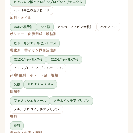
ヒアルロン酸ヒドロキシプロピルトリモニウム
セトリモニウムクロリド
油剤・オイル
ホホバ種子油
シア脂
アルガニアスピノサ核油
パラフィン
ポリマー・皮膜形成・増粘剤
ヒドロキシエチルセルロース
乳化剤・非イオン界面活性剤
(C12-14)s-パレス-7
(C12-14)s-パレス-5
PEG-7プロピルヘプチルエーテル
pH調整剤・キレート剤・塩類
乳酸
ＥＤＴＡ－２Ｎａ
防腐剤
フェノキシエタノール
メチルイソチアゾリノン
メチルクロロイソチアゾリノン
香料
香料
着色料・色素・顔料