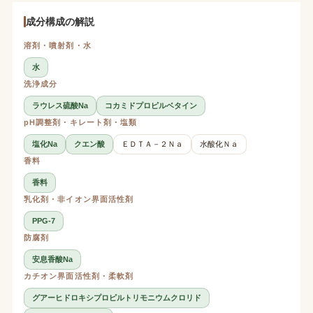
成分構成の解説
溶剤・噴射剤・水
水
洗浄成分
ラウレス硫酸Na
コカミドプロピルベタイン
pH調整剤・キレート剤・塩類
塩化Na
クエン酸
ＥＤＴＡ－２Ｎａ
水酸化Ｎａ
香料
香料
乳化剤・非イオン界面活性剤
PPG-7
防腐剤
安息香酸Na
カチオン界面活性剤・柔軟剤
グアーヒドロキシプロピルトリモニウムクロリド