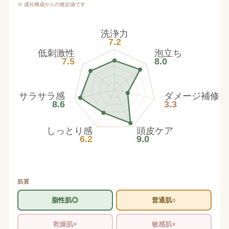
※ 成分構成からの推定値です
洗浄力
7.2
低刺激性
泡立ち
7.5
8.0
サラサラ感
ダメージ補修
8.6
3.3
しっとり感
頭皮ケア
6.2
9.0
肌質
脂性肌◎
普通肌○
乾燥肌×
敏感肌×