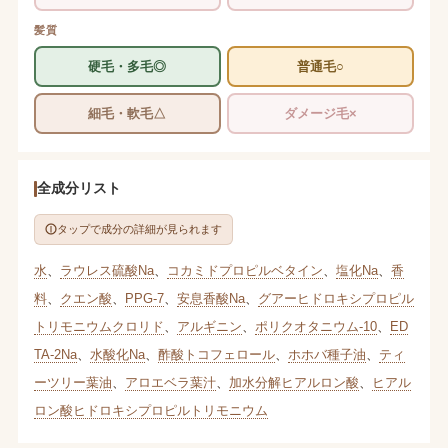
髪質
硬毛・多毛◎
普通毛○
細毛・軟毛△
ダメージ毛×
全成分リスト
タップで成分の詳細が見られます
水
、
ラウレス硫酸Na
、
コカミドプロピルベタイン
、
塩化Na
、
香
料
、
クエン酸
、
PPG-7
、
安息香酸Na
、
グアーヒドロキシプロピル
トリモニウムクロリド
、
アルギニン
、
ポリクオタニウム-10
、
ED
TA-2Na
、
水酸化Na
、
酢酸トコフェロール
、
ホホバ種子油
、
ティ
ーツリー葉油
、
アロエベラ葉汁
、
加水分解ヒアルロン酸
、
ヒアル
ロン酸ヒドロキシプロピルトリモニウム