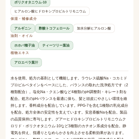
ポリクオタニウム-10
ヒアルロン酸ヒドロキシプロピルトリモニウム
保湿・補修成分
アルギニン
酢酸トコフェロール
加水分解ヒアルロン酸
油剤・オイル
ホホバ種子油
ティーツリー葉油
植物エキス
アロエベラ葉汁
水を使用。処方の基剤として機能します。ラウレス硫酸Na・コカミド
プロピルベタインをベースにした、バランスの取れた洗浄処方です（2
種類配合）。塩化Na・クエン酸など4種類のpH調整剤・キレート剤を
配合。処方のpHバランスを最適に保ち、髪と頭皮にやさしい環境を維
持します。香料成分を配合しています。PPG-7を含む1種類の乳化成分
を配合。処方全体の安定性を支えています。安息香酸Naを配合。製品
の品質保持に寄与します。グアーヒドロキシプロピルトリモニウムク
ロリド・ポリクオタニウム-10など3種類のカチオン系成分を配合。静
電気を抑え、指通りとなめらかさを向上させる柔軟効果があります。