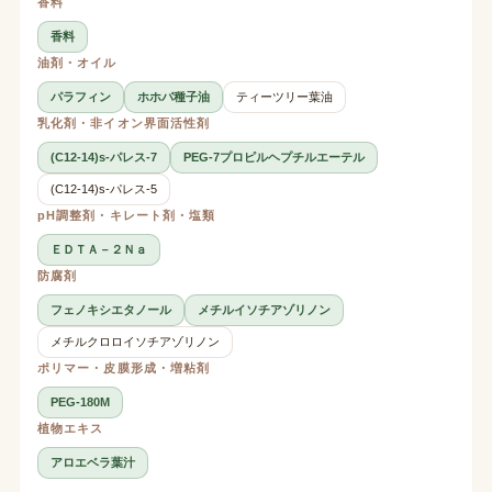
香料
香料
油剤・オイル
パラフィン
ホホバ種子油
ティーツリー葉油
乳化剤・非イオン界面活性剤
(C12-14)s-パレス-7
PEG-7プロピルヘプチルエーテル
(C12-14)s-パレス-5
pH調整剤・キレート剤・塩類
ＥＤＴＡ－２Ｎａ
防腐剤
フェノキシエタノール
メチルイソチアゾリノン
メチルクロロイソチアゾリノン
ポリマー・皮膜形成・増粘剤
PEG-180M
植物エキス
アロエベラ葉汁