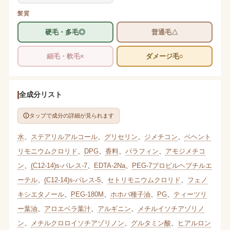
髪質
硬毛・多毛◎
普通毛△
細毛・軟毛×
ダメージ毛○
全成分リスト
タップで成分の詳細が見られます
水
、
ステアリルアルコール
、
グリセリン
、
ジメチコン
、
ベヘント
リモニウムクロリド
、
DPG
、
香料
、
パラフィン
、
アモジメチコ
ン
、
(C12-14)s-パレス-7
、
EDTA-2Na
、
PEG-7プロピルヘプチルエ
ーテル
、
(C12-14)s-パレス-5
、
セトリモニウムクロリド
、
フェノ
キシエタノール
、
PEG-180M
、
ホホバ種子油
、
PG
、
ティーツリ
ー葉油
、
アロエベラ葉汁
、
アルギニン
、
メチルイソチアゾリノ
ン
、
メチルクロロイソチアゾリノン
、
グルタミン酸
、
ヒアルロン