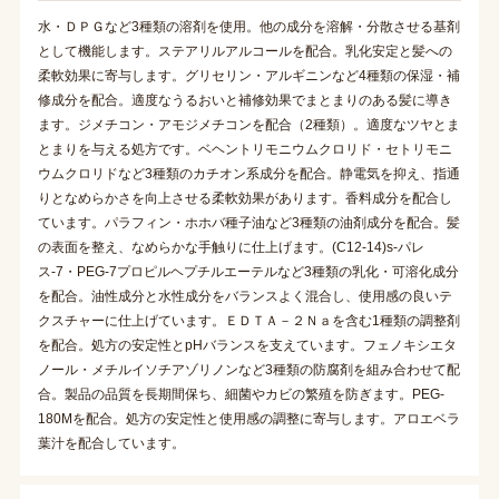
水・ＤＰＧなど3種類の溶剤を使用。他の成分を溶解・分散させる基剤
として機能します。ステアリルアルコールを配合。乳化安定と髪への
柔軟効果に寄与します。グリセリン・アルギニンなど4種類の保湿・補
修成分を配合。適度なうるおいと補修効果でまとまりのある髪に導き
ます。ジメチコン・アモジメチコンを配合（2種類）。適度なツヤとま
とまりを与える処方です。ベヘントリモニウムクロリド・セトリモニ
ウムクロリドなど3種類のカチオン系成分を配合。静電気を抑え、指通
りとなめらかさを向上させる柔軟効果があります。香料成分を配合し
ています。パラフィン・ホホバ種子油など3種類の油剤成分を配合。髪
の表面を整え、なめらかな手触りに仕上げます。(C12-14)s-パレ
ス-7・PEG-7プロピルヘプチルエーテルなど3種類の乳化・可溶化成分
を配合。油性成分と水性成分をバランスよく混合し、使用感の良いテ
クスチャーに仕上げています。ＥＤＴＡ－２Ｎａを含む1種類の調整剤
を配合。処方の安定性とpHバランスを支えています。フェノキシエタ
ノール・メチルイソチアゾリノンなど3種類の防腐剤を組み合わせて配
合。製品の品質を長期間保ち、細菌やカビの繁殖を防ぎます。PEG-
180Mを配合。処方の安定性と使用感の調整に寄与します。アロエベラ
葉汁を配合しています。