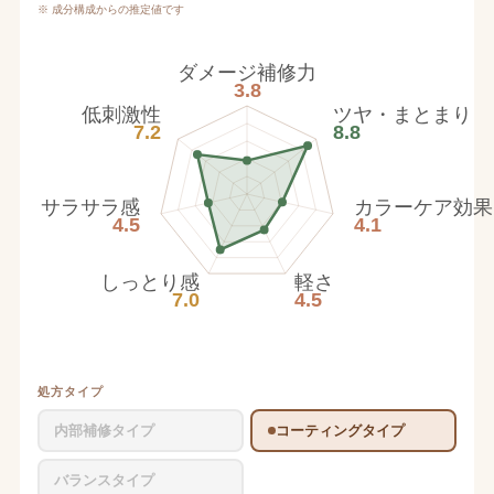
※ 成分構成からの推定値です
ダメージ補修力
3.8
低刺激性
ツヤ・まとまり
7.2
8.8
サラサラ感
カラーケア効果
4.5
4.1
しっとり感
軽さ
7.0
4.5
処方タイプ
内部補修タイプ
コーティングタイプ
バランスタイプ