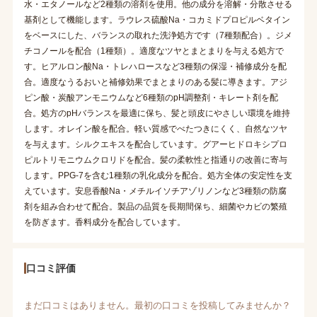
水・エタノールなど2種類の溶剤を使用。他の成分を溶解・分散させる
基剤として機能します。ラウレス硫酸Na・コカミドプロピルベタイン
をベースにした、バランスの取れた洗浄処方です（7種類配合）。ジメ
チコノールを配合（1種類）。適度なツヤとまとまりを与える処方で
す。ヒアルロン酸Na・トレハロースなど3種類の保湿・補修成分を配
合。適度なうるおいと補修効果でまとまりのある髪に導きます。アジ
ピン酸・炭酸アンモニウムなど6種類のpH調整剤・キレート剤を配
合。処方のpHバランスを最適に保ち、髪と頭皮にやさしい環境を維持
します。オレイン酸を配合。軽い質感でべたつきにくく、自然なツヤ
を与えます。シルクエキスを配合しています。グアーヒドロキシプロ
ピルトリモニウムクロリドを配合。髪の柔軟性と指通りの改善に寄与
します。PPG-7を含む1種類の乳化成分を配合。処方全体の安定性を支
えています。安息香酸Na・メチルイソチアゾリノンなど3種類の防腐
剤を組み合わせて配合。製品の品質を長期間保ち、細菌やカビの繁殖
を防ぎます。香料成分を配合しています。
口コミ評価
まだ口コミはありません。最初の口コミを投稿してみませんか？