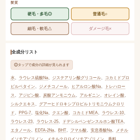
髪質
硬毛・多毛◎
普通毛○
細毛・軟毛△
ダメージ毛×
全成分リスト
タップで成分の詳細が見られます
水
、
ラウレス硫酸Na
、
ジステアリン酸グリコール
、
コカミドプロ
ピルベタイン
、
ジメチコノール
、
ヒアルロン酸Na
、
トレハロー
ス
、
アジピン酸
、
炭酸アンモニウム
、
アルギニン
、
オレイン酸
、
シルクエキス
、
グアーヒドロキシプロピルトリモニウムクロリ
ド
、
PPG-7
、
塩化Na
、
クエン酸
、
コカミドMEA
、
ラウレス-10
、
ラウレス-23
、
ラウレス-25
、
ドデシルベンゼンスルホン酸TEA
、
エタノール
、
EDTA-2Na
、
BHT
、
フマル酸
、
安息香酸Na
、
メチル
イソチアゾリノン
、
メチルクロロイソチアゾリノン
、
香料