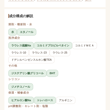
成分構成の解説
溶剤・噴射剤・水
水
エタノール
洗浄成分
ラウレス硫酸Na
コカミドプロピルベタイン
コカミドＭＥＡ
ラウレス-10
ラウレス-23
ラウレス-25
ドデシルベンゼンスルホン酸TEA
その他
ジステアリン酸グリコール
BHT
シリコン
ジメチコノール
保湿・補修成分
ヒアルロン酸Na
トレハロース
アルギニン
pH調整剤・キレート剤・塩類