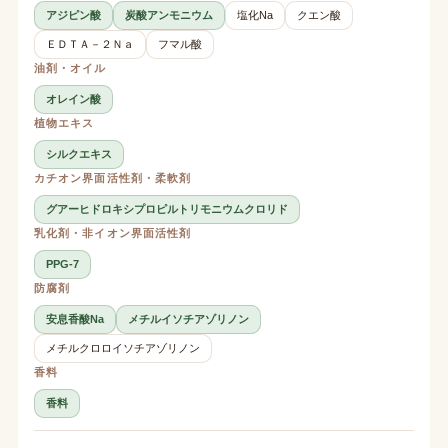
アジピン酸
炭酸アンモニウム
塩化Na
クエン酸
ＥＤＴＡ－２Ｎａ
フマル酸
油剤・オイル
オレイン酸
植物エキス
シルクエキス
カチオン界面活性剤・柔軟剤
グアーヒドロキシプロピルトリモニウムクロリド
乳化剤・非イオン界面活性剤
PPG-7
防腐剤
安息香酸Na
メチルイソチアゾリノン
メチルクロロイソチアゾリノン
香料
香料