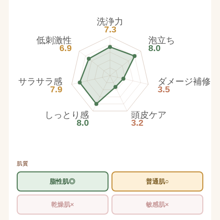
洗浄力
7.3
低刺激性
泡立ち
6.9
8.0
サラサラ感
ダメージ補修
7.9
3.5
しっとり感
頭皮ケア
8.0
3.2
肌質
脂性肌◎
普通肌○
乾燥肌×
敏感肌×