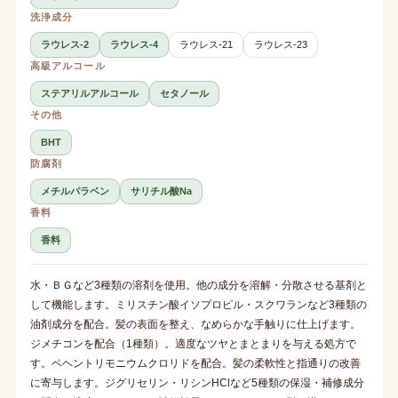
洗浄成分
ラウレス-2
ラウレス-4
ラウレス-21
ラウレス-23
高級アルコール
ステアリルアルコール
セタノール
その他
BHT
防腐剤
メチルパラベン
サリチル酸Na
香料
香料
水・ＢＧなど3種類の溶剤を使用。他の成分を溶解・分散させる基剤と
して機能します。ミリスチン酸イソプロピル・スクワランなど3種類の
油剤成分を配合。髪の表面を整え、なめらかな手触りに仕上げます。
ジメチコンを配合（1種類）。適度なツヤとまとまりを与える処方で
す。ベヘントリモニウムクロリドを配合。髪の柔軟性と指通りの改善
に寄与します。ジグリセリン・リシンHClなど5種類の保湿・補修成分