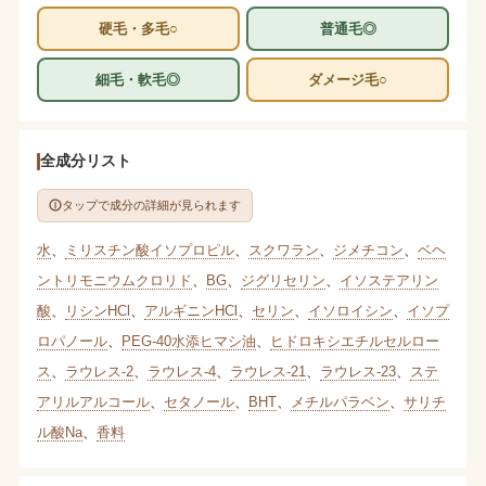
硬毛・多毛○
普通毛◎
細毛・軟毛◎
ダメージ毛○
全成分リスト
タップで成分の詳細が見られます
水
、
ミリスチン酸イソプロピル
、
スクワラン
、
ジメチコン
、
ベヘ
ントリモニウムクロリド
、
BG
、
ジグリセリン
、
イソステアリン
酸
、
リシンHCl
、
アルギニンHCl
、
セリン
、
イソロイシン
、
イソプ
ロパノール
、
PEG-40水添ヒマシ油
、
ヒドロキシエチルセルロー
ス
、
ラウレス-2
、
ラウレス-4
、
ラウレス-21
、
ラウレス-23
、
ステ
アリルアルコール
、
セタノール
、
BHT
、
メチルパラベン
、
サリチ
ル酸Na
、
香料