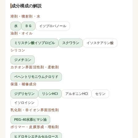
成分構成の解説
溶剤・噴射剤・水
水
ＢＧ
イソプロパノール
油剤・オイル
ミリスチン酸イソプロピル
スクワラン
イソステアリン酸
シリコン
ジメチコン
カチオン界面活性剤・柔軟剤
ベヘントリモニウムクロリド
保湿・補修成分
ジグリセリン
リシンHCl
アルギニンHCl
セリン
イソロイシン
乳化剤・非イオン界面活性剤
PEG-40水添ヒマシ油
ポリマー・皮膜形成・増粘剤
ヒドロキシエチルセルロース