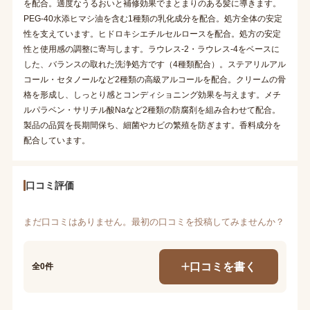
を配合。適度なうるおいと補修効果でまとまりのある髪に導きます。
PEG-40水添ヒマシ油を含む1種類の乳化成分を配合。処方全体の安定
性を支えています。ヒドロキシエチルセルロースを配合。処方の安定
性と使用感の調整に寄与します。ラウレス-2・ラウレス-4をベースに
した、バランスの取れた洗浄処方です（4種類配合）。ステアリルアル
コール・セタノールなど2種類の高級アルコールを配合。クリームの骨
格を形成し、しっとり感とコンディショニング効果を与えます。メチ
ルパラベン・サリチル酸Naなど2種類の防腐剤を組み合わせて配合。
製品の品質を長期間保ち、細菌やカビの繁殖を防ぎます。香料成分を
配合しています。
口コミ評価
まだ口コミはありません。最初の口コミを投稿してみませんか？
口コミを書く
全0件