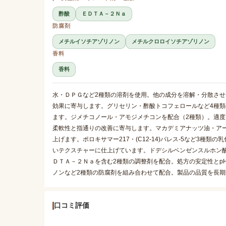
酢酸
ＥＤＴＡ－２Ｎａ
防腐剤
メチルイソチアゾリノン
メチルクロロイソチアゾリノン
香料
香料
水・ＤＰＧなど2種類の溶剤を使用。他の成分を溶解・分散さ
効果に寄与します。グリセリン・酢酸トコフェロールなど4種
ます。ジメチコノール・アモジメチコンを配合（2種類）。適
柔軟性と指通りの改善に寄与します。マカデミアナッツ油・ア
上げます。ポロキサマー217・(C12-14)パレス-5など3
いテクスチャーに仕上げています。ドデシルベンゼンスルホン酸
ＤＴＡ－２Ｎａを含む2種類の調整剤を配合。処方の安定性とp
ノンなど2種類の防腐剤を組み合わせて配合。製品の品質を長
口コミ評価