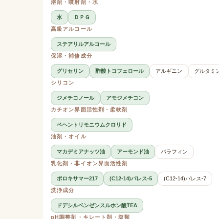
溶剤・噴射剤・水
水
ＤＰＧ
高級アルコール
ステアリルアルコール
保湿・補修成分
グリセリン
酢酸トコフェロール
アルギニン
グルタミ
シリコン
ジメチコノール
アモジメチコン
カチオン界面活性剤・柔軟剤
ベヘントリモニウムクロリド
油剤・オイル
マカデミアナッツ油
アーモンド油
パラフィン
乳化剤・非イオン界面活性剤
ポロキサマー217
(C12-14)パレス-5
(C12-14)パレス-7
洗浄成分
ドデシルベンゼンスルホン酸TEA
pH調整剤・キレート剤・塩類