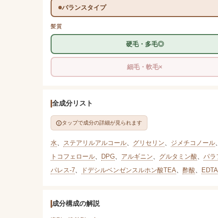
バランスタイプ
髪質
硬毛・多毛◎
細毛・軟毛×
全成分リスト
タップで成分の詳細が見られます
水
、
ステアリルアルコール
、
グリセリン
、
ジメチコノール
トコフェロール
、
DPG
、
アルギニン
、
グルタミン酸
、
パラ
パレス-7
、
ドデシルベンゼンスルホン酸TEA
、
酢酸
、
EDTA
成分構成の解説