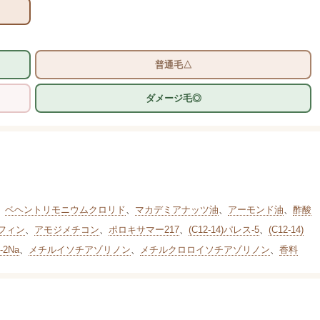
普通毛△
ダメージ毛◎
、
ベヘントリモニウムクロリド
、
マカデミアナッツ油
、
アーモンド油
、
酢酸
フィン
、
アモジメチコン
、
ポロキサマー217
、
(C12-14)パレス-5
、
(C12-14)
-2Na
、
メチルイソチアゾリノン
、
メチルクロロイソチアゾリノン
、
香料