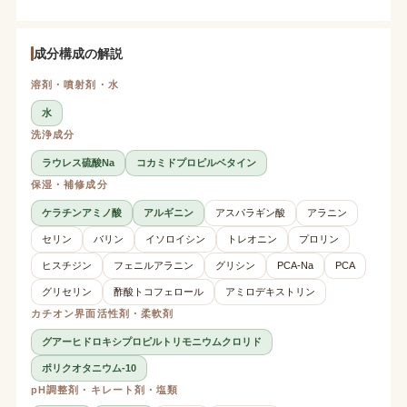
成分構成の解説
溶剤・噴射剤・水
水
洗浄成分
ラウレス硫酸Na
コカミドプロピルベタイン
保湿・補修成分
ケラチンアミノ酸
アルギニン
アスパラギン酸
アラニン
セリン
バリン
イソロイシン
トレオニン
プロリン
ヒスチジン
フェニルアラニン
グリシン
PCA-Na
PCA
グリセリン
酢酸トコフェロール
アミロデキストリン
カチオン界面活性剤・柔軟剤
グアーヒドロキシプロピルトリモニウムクロリド
ポリクオタニウム-10
pH調整剤・キレート剤・塩類