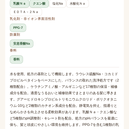
乳酸Ｎａ
クエン酸
塩化Na
水酸化Ｎａ
ＥＤＴＡ－２Ｎａ
乳化剤・非イオン界面活性剤
PPG-7
防腐剤
安息香酸Na
香料
香料
水を使用。処方の基剤として機能します。ラウレス硫酸Na・コカミド
プロピルベタインをベースにした、バランスの取れた洗浄処方です（2
種類配合）。ケラチンアミノ酸・アルギニンなど17種類の保湿・補修
成分を配合。適度なうるおいと補修効果でまとまりのある髪に導きま
す。グアーヒドロキシプロピルトリモニウムクロリド・ポリクオタニ
ウム-10など2種類のカチオン系成分を配合。静電気を抑え、指通りと
なめらかさを向上させる柔軟効果があります。乳酸Ｎａ・クエン酸な
ど5種類のpH調整剤・キレート剤を配合。処方のpHバランスを最適に
保ち、髪と頭皮にやさしい環境を維持します。PPG-7を含む1種類の乳