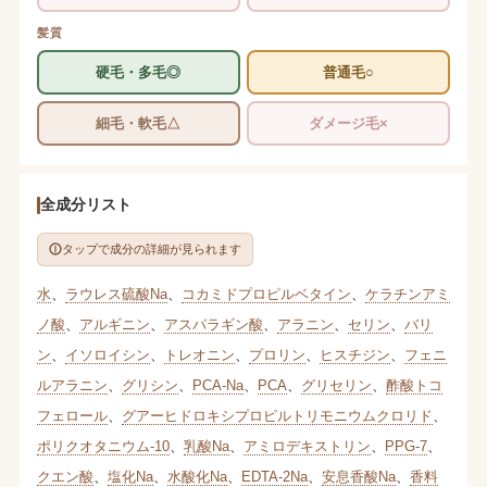
髪質
硬毛・多毛◎
普通毛○
細毛・軟毛△
ダメージ毛×
全成分リスト
タップで成分の詳細が見られます
水
、
ラウレス硫酸Na
、
コカミドプロピルベタイン
、
ケラチンアミ
ノ酸
、
アルギニン
、
アスパラギン酸
、
アラニン
、
セリン
、
バリ
ン
、
イソロイシン
、
トレオニン
、
プロリン
、
ヒスチジン
、
フェニ
ルアラニン
、
グリシン
、
PCA-Na
、
PCA
、
グリセリン
、
酢酸トコ
フェロール
、
グアーヒドロキシプロピルトリモニウムクロリド
、
ポリクオタニウム-10
、
乳酸Na
、
アミロデキストリン
、
PPG-7
、
クエン酸
、
塩化Na
、
水酸化Na
、
EDTA-2Na
、
安息香酸Na
、
香料