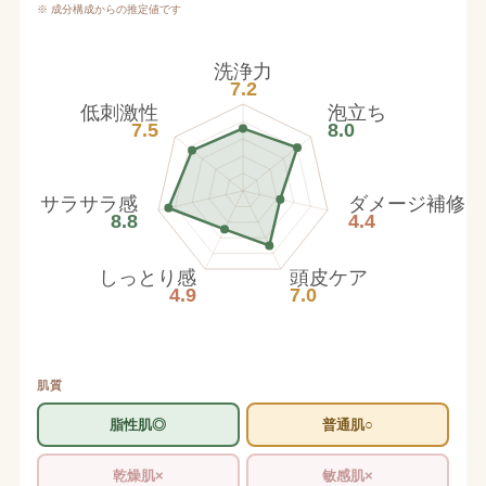
※ 成分構成からの推定値です
洗浄力
7.2
低刺激性
泡立ち
7.5
8.0
サラサラ感
ダメージ補修
8.8
4.4
しっとり感
頭皮ケア
4.9
7.0
肌質
脂性肌◎
普通肌○
乾燥肌×
敏感肌×