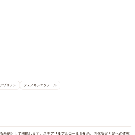
アゾリノン
フェノキシエタノール
せる基剤として機能します。ステアリルアルコールを配合。乳化安定と髪への柔軟