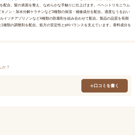
分を配合。髪の表面を整え、なめらかな手触りに仕上げます。ベヘントリモニウム
ビキノン・加水分解ケラチンなど3種類の保湿・補修成分を配合。適度なうるおい
ルイソチアゾリノンなど4種類の防腐剤を組み合わせて配合。製品の品質を長期
1種類の調整剤を配合。処方の安定性とpHバランスを支えています。香料成分を
んか？
口コミを書く