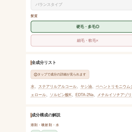
バランスタイプ
髪質
硬毛・多毛◎
細毛・軟毛×
全成分リスト
タップで成分の詳細が見られます
水
、
ステアリルアルコール
、
ヤシ油
、
ベヘントリモニウム
ェロール
、
ソルビン酸K
、
EDTA-2Na
、
メチルイソチアゾリ
成分構成の解説
溶剤・噴射剤・水