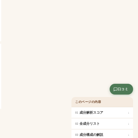
口コミ
このページの内容
成分解析スコア
↓
01
全成分リスト
↓
02
成分構成の解説
↓
03