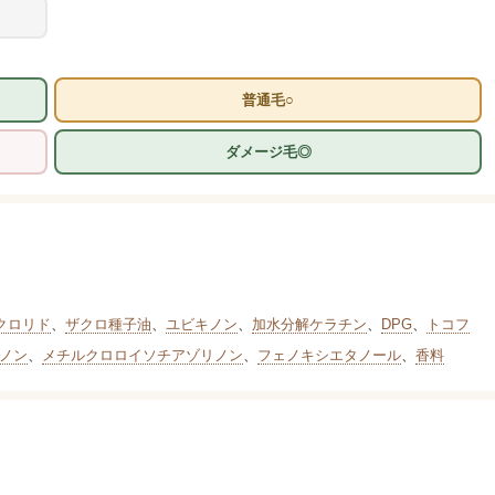
普通毛○
ダメージ毛◎
クロリド
、
ザクロ種子油
、
ユビキノン
、
加水分解ケラチン
、
DPG
、
トコフ
ノン
、
メチルクロロイソチアゾリノン
、
フェノキシエタノール
、
香料