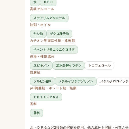
水
ＤＰＧ
高級アルコール
ステアリルアルコール
油剤・オイル
ヤシ油
ザクロ種子油
カチオン界面活性剤・柔軟剤
ベヘントリモニウムクロリド
保湿・補修成分
ユビキノン
加水分解ケラチン
トコフェロール
防腐剤
ソルビン酸K
メチルイソチアゾリノン
メチルクロロイソチ
pH調整剤・キレート剤・塩類
ＥＤＴＡ－２Ｎａ
香料
香料
水・ＤＰＧなど2種類の溶剤を使用。他の成分を溶解・分散さ