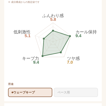
※ 成分構成からの推定値です
ふんわり感
5.8
低刺激性
カール保持
5.1
9.4
キープ力
ツヤ感
9.4
7.0
用途
ウェーブキープ
ベース用