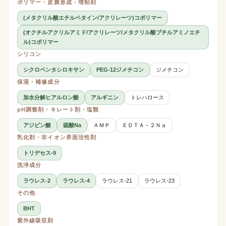
ポリマー・皮膜形成・増粘剤
(メタクリル酸エチルベタイン/アクリレーツ)コポリマー
(オクチルアクリルアミド/アクリレーツ/メタクリル酸ブチルアミノエチ
ル)コポリマー
シリコン
シクロペンタシロキサン
PEG-12ジメチコン
ジメチコン
保湿・補修成分
加水分解ヒアルロン酸
アルギニン
トレハロース
pH調整剤・キレート剤・塩類
アジピン酸
硫酸Na
ＡＭＰ
ＥＤＴＡ－２Ｎａ
乳化剤・非イオン界面活性剤
トリデセス-9
洗浄成分
ラウレス-2
ラウレス-4
ラウレス-21
ラウレス-23
その他
BHT
紫外線吸収剤