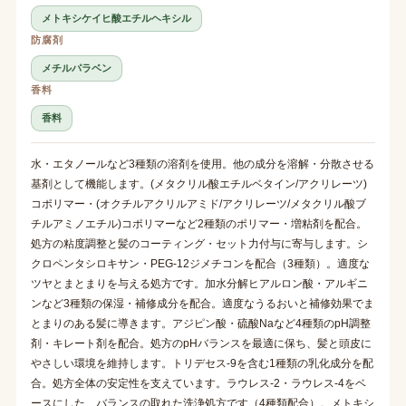
メトキシケイヒ酸エチルヘキシル
防腐剤
メチルパラベン
香料
香料
水・エタノールなど3種類の溶剤を使用。他の成分を溶解・分散させる
基剤として機能します。(メタクリル酸エチルベタイン/アクリレーツ)
コポリマー・(オクチルアクリルアミド/アクリレーツ/メタクリル酸ブ
チルアミノエチル)コポリマーなど2種類のポリマー・増粘剤を配合。
処方の粘度調整と髪のコーティング・セット力付与に寄与します。シ
クロペンタシロキサン・PEG-12ジメチコンを配合（3種類）。適度な
ツヤとまとまりを与える処方です。加水分解ヒアルロン酸・アルギニ
ンなど3種類の保湿・補修成分を配合。適度なうるおいと補修効果でま
とまりのある髪に導きます。アジピン酸・硫酸Naなど4種類のpH調整
剤・キレート剤を配合。処方のpHバランスを最適に保ち、髪と頭皮に
やさしい環境を維持します。トリデセス-9を含む1種類の乳化成分を配
合。処方全体の安定性を支えています。ラウレス-2・ラウレス-4をベ
ースにした、バランスの取れた洗浄処方です（4種類配合）。メトキシ