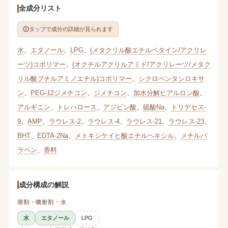
全成分リスト
タップで成分の詳細が見られます
水
、
エタノール
、
LPG
、
(メタクリル酸エチルベタイン/アクリレ
ーツ)コポリマー
、
(オクチルアクリルアミド/アクリレーツ/メタク
リル酸ブチルアミノエチル)コポリマー
、
シクロペンタシロキサ
ン
、
PEG-12ジメチコン
、
ジメチコン
、
加水分解ヒアルロン酸
、
アルギニン
、
トレハロース
、
アジピン酸
、
硫酸Na
、
トリデセス-
9
、
AMP
、
ラウレス-2
、
ラウレス-4
、
ラウレス-21
、
ラウレス-23
、
BHT
、
EDTA-2Na
、
メトキシケイヒ酸エチルヘキシル
、
メチルパ
ラベン
、
香料
成分構成の解説
溶剤・噴射剤・水
水
エタノール
LPG