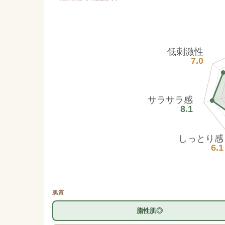
低刺激性
7.0
サラサラ感
8.1
しっとり感
6.1
肌質
脂性肌◎