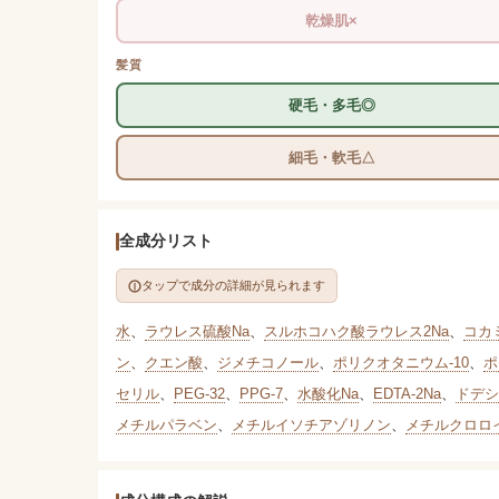
乾燥肌×
髪質
硬毛・多毛◎
細毛・軟毛△
全成分リスト
タップで成分の詳細が見られます
水
、
ラウレス硫酸Na
、
スルホコハク酸ラウレス2Na
、
コカ
ン
、
クエン酸
、
ジメチコノール
、
ポリクオタニウム-10
、
ポ
セリル
、
PEG-32
、
PPG-7
、
水酸化Na
、
EDTA-2Na
、
ドデシ
メチルパラベン
、
メチルイソチアゾリノン
、
メチルクロロ