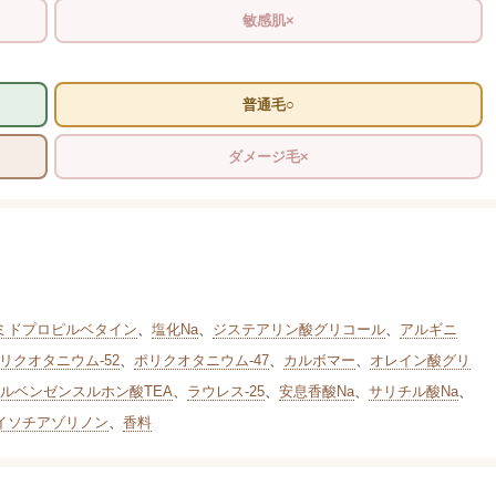
敏感肌×
普通毛○
ダメージ毛×
ミドプロピルベタイン
、
塩化Na
、
ジステアリン酸グリコール
、
アルギニ
リクオタニウム-52
、
ポリクオタニウム-47
、
カルボマー
、
オレイン酸グリ
ルベンゼンスルホン酸TEA
、
ラウレス-25
、
安息香酸Na
、
サリチル酸Na
、
イソチアゾリノン
、
香料