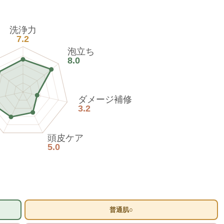
洗浄力
7.2
泡立ち
8.0
ダメージ補修
3.2
頭皮ケア
5.0
普通肌○