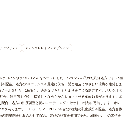
チアゾリノン
メチルクロロイソチアゾリノン
ルホコハク酸ラウレス2Naをベースにした、バランスの取れた洗浄処方です（5種
ト剤を配合。処方のpHバランスを最適に保ち、髪と頭皮にやさしい環境を維持しま
コノールを配合（1種類）。適度なツヤとまとまりを与える処方です。ポリクオタ
分を配合。静電気を抑え、指通りとなめらかさを向上させる柔軟効果があります。ポ
剤を配合。処方の粘度調整と髪のコーティング・セット力付与に寄与します。オレ
ヤを与えます。ＰＥＧ－３２・PPG-7を含む2種類の乳化成分を配合。処方全体
種類の防腐剤を組み合わせて配合。製品の品質を長期間保ち、細菌やカビの繁殖を