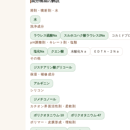
成分構成の解説
溶剤・噴射剤・水
水
洗浄成分
ラウレス硫酸Na
スルホコハク酸ラウレス2Na
コカミドプ
pH調整剤・キレート剤・塩類
塩化Na
クエン酸
水酸化Ｎａ
ＥＤＴＡ－２Ｎａ
その他
ジステアリン酸グリコール
保湿・補修成分
アルギニン
シリコン
ジメチコノール
カチオン界面活性剤・柔軟剤
ポリクオタニウム-10
ポリクオタニウム-47
ポリマー・皮膜形成・増粘剤