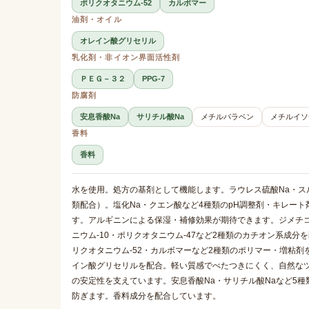
ポリクオタニウム-52
カルボマー
油剤・オイル
オレイン酸グリセリル
乳化剤・非イオン界面活性剤
ＰＥＧ－３２
PPG-7
防腐剤
安息香酸Na
サリチル酸Na
メチルパラベン
メチルイソ
香料
香料
水を使用。処方の基剤として機能します。ラウレス硫酸Na・ス
類配合）。塩化Na・クエン酸など4種類のpH調整剤・キレー
す。アルギニンによる保湿・補修効果が期待できます。ジメチ
ニウム-10・ポリクオタニウム-47など2種類のカチオン系成
リクオタニウム-52・カルボマーなど2種類のポリマー・増粘
イン酸グリセリルを配合。軽い質感でべたつきにくく、自然なツ
の安定性を支えています。安息香酸Na・サリチル酸Naなど5
防ぎます。香料成分を配合しています。