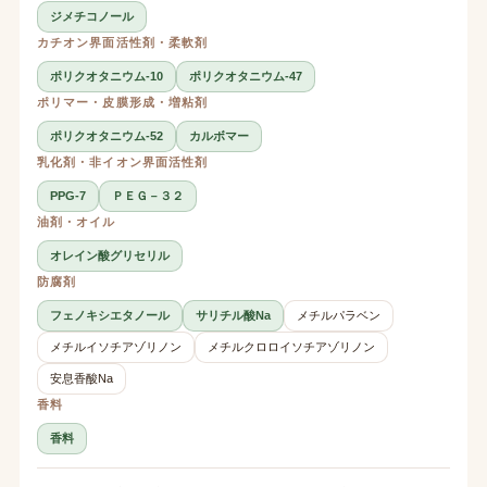
ジメチコノール
カチオン界面活性剤・柔軟剤
ポリクオタニウム-10
ポリクオタニウム-47
ポリマー・皮膜形成・増粘剤
ポリクオタニウム-52
カルボマー
乳化剤・非イオン界面活性剤
PPG-7
ＰＥＧ－３２
油剤・オイル
オレイン酸グリセリル
防腐剤
フェノキシエタノール
サリチル酸Na
メチルパラベン
メチルイソチアゾリノン
メチルクロロイソチアゾリノン
安息香酸Na
香料
香料