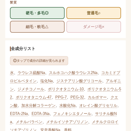
髪質
硬毛・多毛◎
普通毛○
細毛・軟毛△
ダメージ毛×
全成分リスト
タップで成分の詳細が見られます
水
、
ラウレス硫酸Na
、
スルホコハク酸ラウレス2Na
、
コカミドプ
ロピルベタイン
、
塩化Na
、
ジステアリン酸グリコール
、
アルギニ
ン
、
ジメチコノール
、
ポリクオタニウム-10
、
ポリクオタニウム-5
2
、
ポリクオタニウム-47
、
PPG-7
、
PEG-32
、
カルボマー
、
クエ
ン酸
、
加水分解コラーゲン
、
水酸化Na
、
オレイン酸グリセリル
、
EDTA-2Na
、
EDTA-3Na
、
フェノキシエタノール
、
サリチル酸N
a
、
メチルパラベン
、
メチルイソチアゾリノン
、
メチルクロロイ
ソチアゾリノン
、
安息香酸Na
、
香料