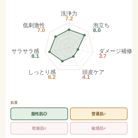
洗浄力
7.2
低刺激性
泡立ち
7.0
8.0
サラサラ感
ダメージ補修
8.1
3.7
しっとり感
頭皮ケア
6.2
4.1
肌質
脂性肌◎
普通肌○
乾燥肌×
敏感肌×