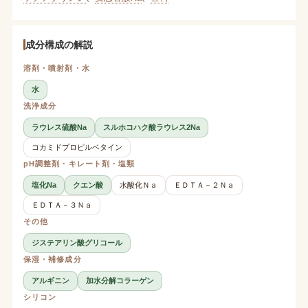
成分構成の解説
溶剤・噴射剤・水
水
洗浄成分
ラウレス硫酸Na
スルホコハク酸ラウレス2Na
コカミドプロピルベタイン
pH調整剤・キレート剤・塩類
塩化Na
クエン酸
水酸化Ｎａ
ＥＤＴＡ－２Ｎａ
ＥＤＴＡ－３Ｎａ
その他
ジステアリン酸グリコール
保湿・補修成分
アルギニン
加水分解コラーゲン
シリコン