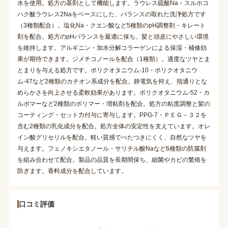
水を使用。処方の基剤として機能します。ラウレス硫酸Na・スルホコ
ハク酸ラウレス2Naをベースにした、バランスの取れた洗浄処方です
（3種類配合）。塩化Na・クエン酸など5種類のpH調整剤・キレート
剤を配合。処方のpHバランスを最適に保ち、髪と頭皮にやさしい環境
を維持します。アルギニン・加水分解コラーゲンによる保湿・補修効
果が期待できます。ジメチコノールを配合（1種類）。適度なツヤとま
とまりを与える処方です。ポリクオタニウム-10・ポリクオタニウ
ム-47など2種類のカチオン系成分を配合。静電気を抑え、指通りとな
めらかさを向上させる柔軟効果があります。ポリクオタニウム-52・カ
ルボマーなど2種類のポリマー・増粘剤を配合。処方の粘度調整と髪の
コーティング・セット力付与に寄与します。PPG-7・ＰＥＧ－３２を
含む2種類の乳化成分を配合。処方全体の安定性を支えています。オレ
イン酸グリセリルを配合。軽い質感でべたつきにくく、自然なツヤを
与えます。フェノキシエタノール・サリチル酸Naなど6種類の防腐剤
を組み合わせて配合。製品の品質を長期間保ち、細菌やカビの繁殖を
防ぎます。香料成分を配合しています。
口コミ評価