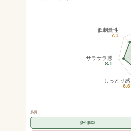
低刺激性
7.1
サラサラ感
8.1
しっとり感
6.6
肌質
脂性肌◎