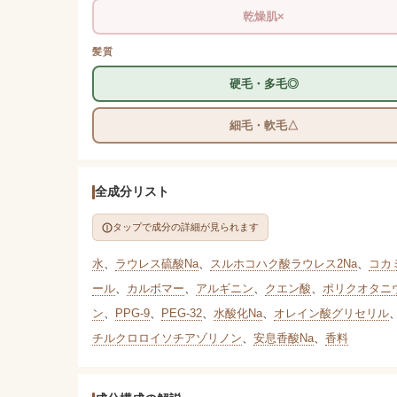
乾燥肌×
髪質
硬毛・多毛◎
細毛・軟毛△
全成分リスト
タップで成分の詳細が見られます
水
、
ラウレス硫酸Na
、
スルホコハク酸ラウレス2Na
、
コカ
ール
、
カルボマー
、
アルギニン
、
クエン酸
、
ポリクオタニウ
ン
、
PPG-9
、
PEG-32
、
水酸化Na
、
オレイン酸グリセリル
チルクロロイソチアゾリノン
、
安息香酸Na
、
香料