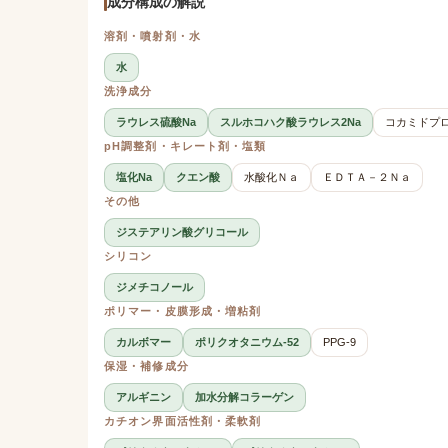
成分構成の解説
溶剤・噴射剤・水
水
洗浄成分
ラウレス硫酸Na
スルホコハク酸ラウレス2Na
コカミドプ
pH調整剤・キレート剤・塩類
塩化Na
クエン酸
水酸化Ｎａ
ＥＤＴＡ－２Ｎａ
その他
ジステアリン酸グリコール
シリコン
ジメチコノール
ポリマー・皮膜形成・増粘剤
カルボマー
ポリクオタニウム-52
PPG-9
保湿・補修成分
アルギニン
加水分解コラーゲン
カチオン界面活性剤・柔軟剤