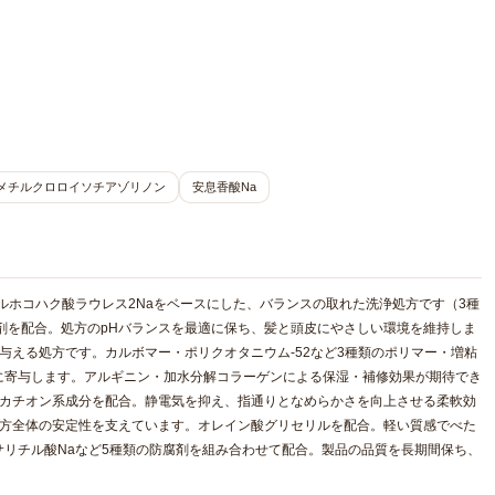
メチルクロロイソチアゾリノン
安息香酸Na
ルホコハク酸ラウレス2Naをベースにした、バランスの取れた洗浄処方です（3種
ト剤を配合。処方のpHバランスを最適に保ち、髪と頭皮にやさしい環境を維持しま
与える処方です。カルボマー・ポリクオタニウム-52など3種類のポリマー・増粘
に寄与します。アルギニン・加水分解コラーゲンによる保湿・補修効果が期待でき
類のカチオン系成分を配合。静電気を抑え、指通りとなめらかさを向上させる柔軟効
処方全体の安定性を支えています。オレイン酸グリセリルを配合。軽い質感でべた
リチル酸Naなど5種類の防腐剤を組み合わせて配合。製品の品質を長期間保ち、