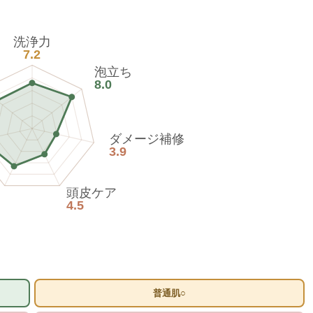
洗浄力
7.2
泡立ち
8.0
ダメージ補修
3.9
頭皮ケア
4.5
普通肌○