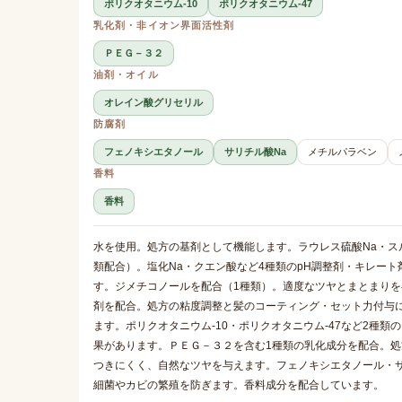
ポリクオタニウム-10
ポリクオタニウム-47
乳化剤・非イオン界面活性剤
ＰＥＧ－３２
油剤・オイル
オレイン酸グリセリル
防腐剤
フェノキシエタノール
サリチル酸Na
メチルパラベン
香料
香料
水を使用。処方の基剤として機能します。ラウレス硫酸Na・ス
類配合）。塩化Na・クエン酸など4種類のpH調整剤・キレー
す。ジメチコノールを配合（1種類）。適度なツヤとまとまりを
剤を配合。処方の粘度調整と髪のコーティング・セット力付与
ます。ポリクオタニウム-10・ポリクオタニウム-47など2種
果があります。ＰＥＧ－３２を含む1種類の乳化成分を配合。
つきにくく、自然なツヤを与えます。フェノキシエタノール・サ
細菌やカビの繁殖を防ぎます。香料成分を配合しています。