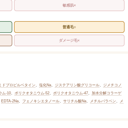
敏感肌×
普通毛○
ダメージ毛×
ミドプロピルベタイン
、
塩化Na
、
ジステアリン酸グリコール
、
ジメチコノ
ム-10
、
ポリクオタニウム-52
、
ポリクオタニウム-47
、
加水分解コラーゲ
、
EDTA-2Na
、
フェノキシエタノール
、
サリチル酸Na
、
メチルパラベン
、
メ