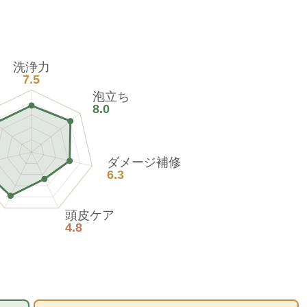
洗浄力
7.5
泡立ち
8.0
ダメージ補修
6.3
頭皮ケア
4.8