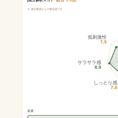
※ 成分構成からの推定値です
低刺激性
7.5
サラサラ感
8.9
しっとり感
7.8
肌質