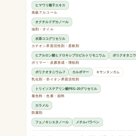
ヒマワリ種子エキス
高級アルコール
オクチルドデカノール
油剤・オイル
水添ココグリセリル
カチオン界面活性剤・柔軟剤
ヒアルロン酸ヒドロキシプロピルトリモニウム
ポリクオタニウム
ポリマー・皮膜形成・増粘剤
ポリクオタニウム-7
カルボマー
キサンタンガム
乳化剤・非イオン界面活性剤
トリイソステアリン酸PEG-20グリセリル
着色料・色素・顔料
カラメル
防腐剤
フェノキシエタノール
メチルパラベン