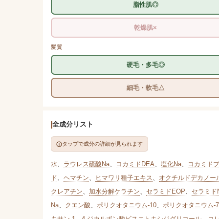
脂性肌◎
乾燥肌×
髪質
硬毛・多毛◎
細毛・軟毛△
全成分リスト
タップで成分の詳細が見られます
水
、
ラウレス硫酸Na
、
コカミドDEA
、
塩化Na
、
コカミド
ド
、
ヘマチン
、
ヒマワリ種子エキス
、
オクチルドデカノー
クレアチン
、
加水分解ケラチン
、
セラミドEOP
、
セラミド
Na
、
クエン酸
、
ポリクオタニウム-10
、
ポリクオタニウム-7
キサン-1
、
4-ジカルボン酸ビスエトキシジグリコール
、
コ