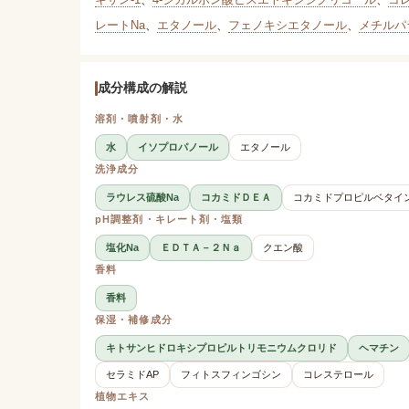
レートNa
、
エタノール
、
フェノキシエタノール
、
メチルパ
成分構成の解説
溶剤・噴射剤・水
水
イソプロパノール
エタノール
洗浄成分
ラウレス硫酸Na
コカミドＤＥＡ
コカミドプロピルベタイ
pH調整剤・キレート剤・塩類
塩化Na
ＥＤＴＡ－２Ｎａ
クエン酸
香料
香料
保湿・補修成分
キトサンヒドロキシプロピルトリモニウムクロリド
ヘマチン
セラミドAP
フィトスフィンゴシン
コレステロール
植物エキス