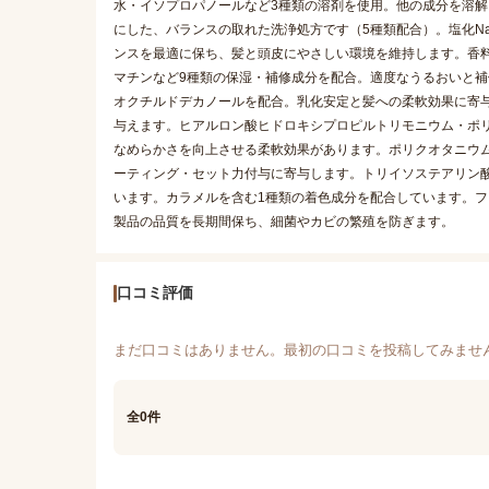
水・イソプロパノールなど3種類の溶剤を使用。他の成分を溶解
にした、バランスの取れた洗浄処方です（5種類配合）。塩化N
ンスを最適に保ち、髪と頭皮にやさしい環境を維持します。香
マチンなど9種類の保湿・補修成分を配合。適度なうるおいと
オクチルドデカノールを配合。乳化安定と髪への柔軟効果に寄
与えます。ヒアルロン酸ヒドロキシプロピルトリモニウム・ポリ
なめらかさを向上させる柔軟効果があります。ポリクオタニウム
ーティング・セット力付与に寄与します。トリイソステアリン酸
います。カラメルを含む1種類の着色成分を配合しています。フ
製品の品質を長期間保ち、細菌やカビの繁殖を防ぎます。
口コミ評価
まだ口コミはありません。最初の口コミを投稿してみませ
全0件