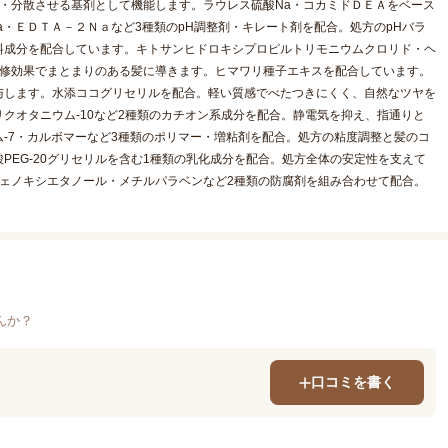
・分散させる基剤として機能します。ラウレス硫酸Na・コカミドＤＥＡをベース
a・ＥＤＴＡ－２Ｎａなど3種類のpH調整剤・キレート剤を配合。処方のpHバラ
料成分を配合しています。キトサンヒドロキシプロピルトリモニウムクロリド・ヘ
補修効果でまとまりのある髪に導きます。ヒマワリ種子エキスを配合しています。
与します。水添ココグリセリルを配合。軽い質感でべたつきにくく、自然なツヤを
クオタニウム-10など2種類のカチオン系成分を配合。静電気を抑え、指通りと
-7・カルボマーなど3種類のポリマー・増粘剤を配合。処方の粘度調整と髪のコ
PEG-20グリセリルを含む1種類の乳化成分を配合。処方全体の安定性を支えて
ェノキシエタノール・メチルパラベンなど2種類の防腐剤を組み合わせて配合。
んか？
口コミを書く