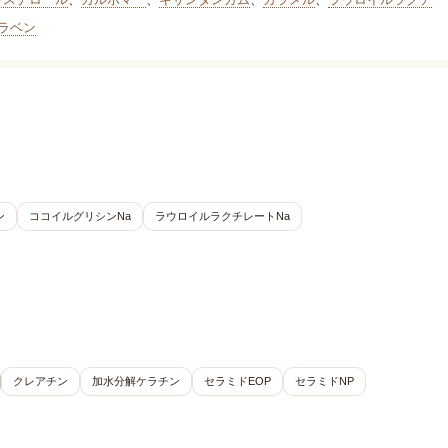
ラベン
ン
ココイルグリシンNa
ラウロイルラクチレートNa
クレアチン
加水分解ケラチン
セラミドEOP
セラミドNP