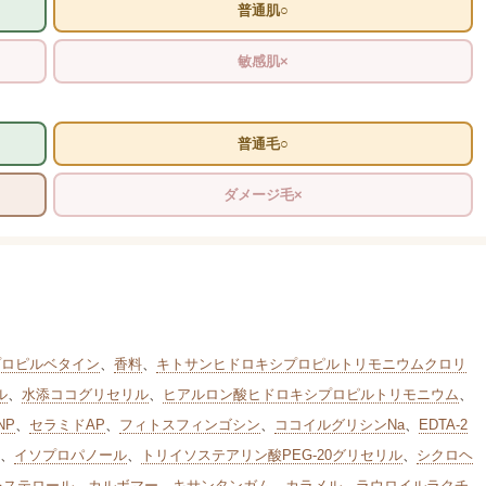
普通肌○
敏感肌×
普通毛○
ダメージ毛×
プロピルベタイン
、
香料
、
キトサンヒドロキシプロピルトリモニウムクロリ
ル
、
水添ココグリセリル
、
ヒアルロン酸ヒドロキシプロピルトリモニウム
、
NP
、
セラミドAP
、
フィトスフィンゴシン
、
ココイルグリシンNa
、
EDTA-2
、
イソプロパノール
、
トリイソステアリン酸PEG-20グリセリル
、
シクロヘ
レステロール
、
カルボマー
、
キサンタンガム
、
カラメル
、
ラウロイルラクチ