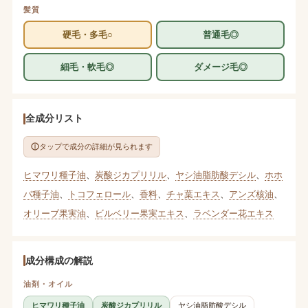
髪質
硬毛・多毛○
普通毛◎
細毛・軟毛◎
ダメージ毛◎
全成分リスト
タップで成分の詳細が見られます
ヒマワリ種子油
、
炭酸ジカプリリル
、
ヤシ油脂肪酸デシル
、
ホホ
バ種子油
、
トコフェロール
、
香料
、
チャ葉エキス
、
アンズ核油
、
オリーブ果実油
、
ビルベリー果実エキス
、
ラベンダー花エキス
成分構成の解説
油剤・オイル
ヒマワリ種子油
炭酸ジカプリリル
ヤシ油脂肪酸デシル