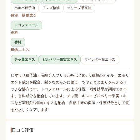
ホホバ種子油
アンズ核油
オリーブ果実油
保湿・補修成分
トコフェロール
香料
香料
植物エキス
チャ葉エキス
ビルベリー果実エキス
ラベンダー花エキス
ヒマワリ種子油・炭酸ジカプリリルをはじめ、6種類のオイル・エモリ
エント成分を配合。髪をなめらかに整え、ツヤとまとまりを与えるリ
ッチな処方です。トコフェロールによる保湿・補修効果が期待できま
す。香料成分を配合しています。チャ葉エキス・ビルベリー果実エキ
スなど3種類の植物エキスを配合。自然由来の保湿・保護成分として髪
をやさしくケアします。
口コミ評価