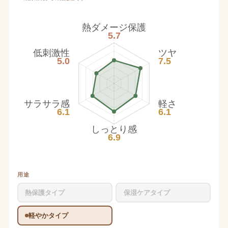
熱ダメージ保護
5.7
低刺激性
ツヤ
5.0
7.5
サラサラ感
軽さ
6.1
6.1
しっとり感
6.9
用途
熱保護タイプ
保湿ケアタイプ
軽やかタイプ