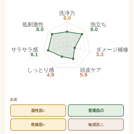
洗浄力
6.0
低刺激性
泡立ち
8.0
8.0
サラサラ感
ダメージ補修
8.1
3.3
しっとり感
頭皮ケア
4.9
5.9
肌質
脂性肌○
普通肌◎
乾燥肌○
敏感肌△