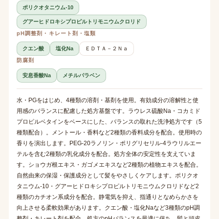
ポリクオタニウム-10
グアーヒドロキシプロピルトリモニウムクロリド
pH調整剤・キレート剤・塩類
クエン酸
塩化Na
ＥＤＴＡ－２Ｎａ
防腐剤
安息香酸Na
メチルパラベン
水・PGをはじめ、4種類の溶剤・基剤を使用。有効成分の溶解性と使
用感のバランスに配慮した処方基盤です。ラウレス硫酸Na・コカミド
プロピルベタインをベースにした、バランスの取れた洗浄処方です（5
種類配合）。メントール・香料など2種類の香料成分を配合。使用時の
香りを演出します。PEG-20ラノリン・ポリグリセリル-4ラウリルエー
テルを含む2種類の乳化成分を配合。処方全体の安定性を支えていま
す。ショウガ根エキス・ガゴメエキスなど2種類の植物エキスを配合。
自然由来の保湿・保護成分として髪をやさしくケアします。ポリクオ
タニウム-10・グアーヒドロキシプロピルトリモニウムクロリドなど2
種類のカチオン系成分を配合。静電気を抑え、指通りとなめらかさを
向上させる柔軟効果があります。クエン酸・塩化Naなど3種類のpH調
整剤・キレート剤を配合。処方のpHバランスを最適に保ち、髪と頭皮