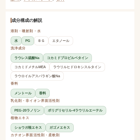
成分構成の解説
溶剤・噴射剤・水
水
PG
ＢＧ
エタノール
洗浄成分
ラウレス硫酸Na
コカミドプロピルベタイン
コカミドメチルMEA
ラウリルヒドロキシスルタイン
ラウロイルアスパラギン酸Na
香料
メントール
香料
乳化剤・非イオン界面活性剤
PEG-20ラノリン
ポリグリセリル-4ラウリルエーテル
植物エキス
ショウガ根エキス
ガゴメエキス
カチオン界面活性剤・柔軟剤