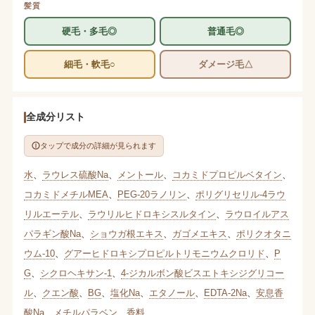
髪質
硬毛・多毛◎
普通毛◎
細毛・軟毛○
ダメージ毛△
全成分リスト
タップで成分の詳細が見られます
水
、
ラウレス硫酸Na
、
メントール
、
コカミドプロピルベタイン
、
コカミドメチルMEA
、
PEG-20ラノリン
、
ポリグリセリル-4ラウ
リルエーテル
、
ラウリルヒドロキシスルタイン
、
ラウロイルアス
パラギン酸Na
、
ショウガ根エキス
、
ガゴメエキス
、
ポリクオタニ
ウム-10
、
グアーヒドロキシプロピルトリモニウムクロリド
、
P
G
、
シクロヘキサン-1
、
4-ジカルボン酸ビスエトキシジグリコー
ル
、
クエン酸
、
BG
、
塩化Na
、
エタノール
、
EDTA-2Na
、
安息香
酸Na
、
メチルパラベン
、
香料