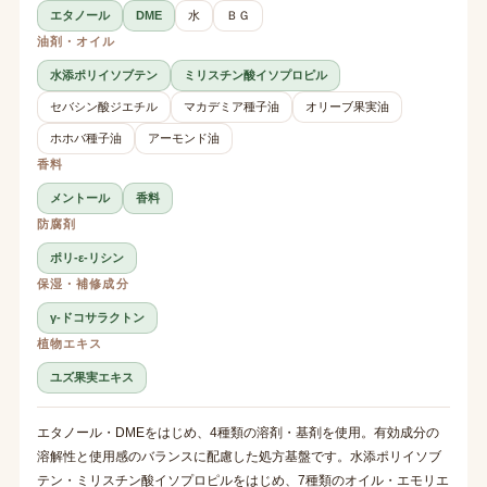
エタノール
DME
水
ＢＧ
油剤・オイル
水添ポリイソブテン
ミリスチン酸イソプロピル
セバシン酸ジエチル
マカデミア種子油
オリーブ果実油
ホホバ種子油
アーモンド油
香料
メントール
香料
防腐剤
ポリ-ε-リシン
保湿・補修成分
γ-ドコサラクトン
植物エキス
ユズ果実エキス
エタノール・DMEをはじめ、4種類の溶剤・基剤を使用。有効成分の
溶解性と使用感のバランスに配慮した処方基盤です。水添ポリイソブ
テン・ミリスチン酸イソプロピルをはじめ、7種類のオイル・エモリエ