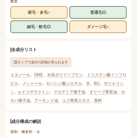
髪質
硬毛・多毛○
普通毛◎
細毛・軟毛◎
ダメージ毛○
全成分リスト
タップで成分の詳細が見られます
エタノール
、
DME
、
水添ポリイソブテン
、
ミリスチン酸イソプロ
ピル
、
メントール
、
セバシン酸ジエチル
、
水
、
BG
、
ポリ-ε-リシ
ン
、
γ-ドコサラクトン
、
マカデミア種子油
、
オリーブ果実油
、
ホ
ホバ種子油
、
アーモンド油
、
ユズ果実エキス
、
香料
成分構成の解説
溶剤・噴射剤・水