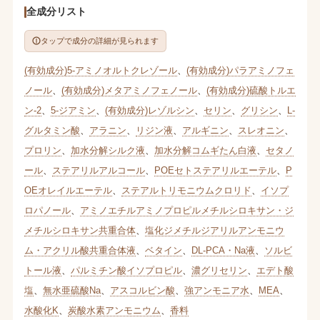
全成分リスト
タップで成分の詳細が見られます
(有効成分)5-アミノオルトクレゾール
、
(有効成分)パラアミノフェ
ノール
、
(有効成分)メタアミノフェノール
、
(有効成分)硫酸トルエ
ン-2
、
5-ジアミン
、
(有効成分)レゾルシン
、
セリン
、
グリシン
、
L-
グルタミン酸
、
アラニン
、
リジン液
、
アルギニン
、
スレオニン
、
プロリン
、
加水分解シルク液
、
加水分解コムギたん白液
、
セタノ
ール
、
ステアリルアルコール
、
POEセトステアリルエーテル
、
P
OEオレイルエーテル
、
ステアルトリモニウムクロリド
、
イソプ
ロパノール
、
アミノエチルアミノプロピルメチルシロキサン・ジ
メチルシロキサン共重合体
、
塩化ジメチルジアリルアンモニウ
ム・アクリル酸共重合体液
、
ベタイン
、
DL-PCA・Na液
、
ソルビ
トール液
、
パルミチン酸イソプロピル
、
濃グリセリン
、
エデト酸
塩
、
無水亜硫酸Na
、
アスコルビン酸
、
強アンモニア水
、
MEA
、
水酸化K
、
炭酸水素アンモニウム
、
香料