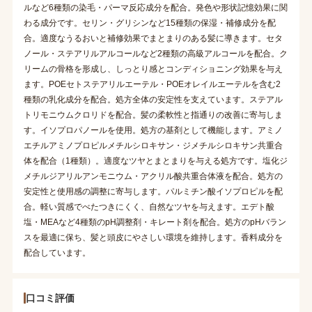
ルなど6種類の染毛・パーマ反応成分を配合。発色や形状記憶効果に関
わる成分です。セリン・グリシンなど15種類の保湿・補修成分を配
合。適度なうるおいと補修効果でまとまりのある髪に導きます。セタ
ノール・ステアリルアルコールなど2種類の高級アルコールを配合。ク
リームの骨格を形成し、しっとり感とコンディショニング効果を与え
ます。POEセトステアリルエーテル・POEオレイルエーテルを含む2
種類の乳化成分を配合。処方全体の安定性を支えています。ステアル
トリモニウムクロリドを配合。髪の柔軟性と指通りの改善に寄与しま
す。イソプロパノールを使用。処方の基剤として機能します。アミノ
エチルアミノプロピルメチルシロキサン・ジメチルシロキサン共重合
体を配合（1種類）。適度なツヤとまとまりを与える処方です。塩化ジ
メチルジアリルアンモニウム・アクリル酸共重合体液を配合。処方の
安定性と使用感の調整に寄与します。パルミチン酸イソプロピルを配
合。軽い質感でべたつきにくく、自然なツヤを与えます。エデト酸
塩・MEAなど4種類のpH調整剤・キレート剤を配合。処方のpHバラン
スを最適に保ち、髪と頭皮にやさしい環境を維持します。香料成分を
配合しています。
口コミ評価