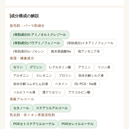
成分構成の解説
染毛剤・パーマ剤成分
(有効成分)5-アミノオルトクレゾール
(有効成分)パラアミノフェノール
(有効成分)メタアミノフェノール
(有効成分)レゾルシン
無水亜硫酸Na
強アンモニア水
保湿・補修成分
セリン
グリシン
L-グルタミン酸
アラニン
リジン液
アルギニン
スレオニン
プロリン
加水分解シルク液
加水分解コムギたん白液
ベタイン
DL-PCA・Na液
ソルビトール液
濃グリセリン
アスコルビン酸
高級アルコール
セタノール
ステアリルアルコール
乳化剤・非イオン界面活性剤
POEセトステアリルエーテル
POEオレイルエーテル