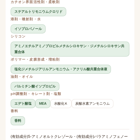
カチオン界面活性剤・柔軟剤
ステアルトリモニウムクロリド
溶剤・噴射剤・水
イソプロパノール
シリコン
アミノエチルアミノプロピルメチルシロキサン・ジメチルシロキサン共
重合体
ポリマー・皮膜形成・増粘剤
塩化ジメチルジアリルアンモニウム・アクリル酸共重合体液
油剤・オイル
パルミチン酸イソプロピル
pH調整剤・キレート剤・塩類
エデト酸塩
MEA
水酸化Ｋ
炭酸水素アンモニウム
香料
香料
(有効成分)5-アミノオルトクレゾール・(有効成分)パラアミノフェノー