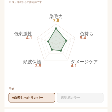
※ 成分構成からの推定値です
染毛力
7.8
低刺激性
色持ち
4.1
5.4
頭皮保護
ダメージケア
3.5
4.1
用途
白髪しっかりカバー
透明感カラー