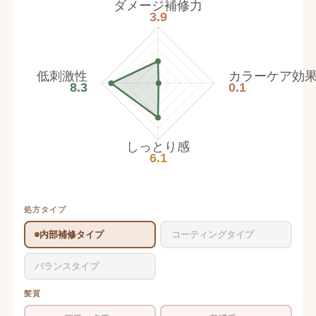
ダメージ補修力
3.9
低刺激性
カラーケア効
8.3
0.1
しっとり感
6.1
処方タイプ
内部補修タイプ
コーティングタイプ
バランスタイプ
髪質