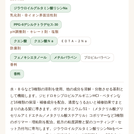
ジラウロイルグルタミン酸リシンNa
乳化剤・非イオン界面活性剤
PPG-6デシルテトラデセス-30
pH調整剤・キレート剤・塩類
クエン酸
クエン酸Ｎａ
ＥＤＴＡ－２Ｎａ
防腐剤
フェノキシエタノール
メチルパラベン
プロピルパラベン
香料
香料
水・ＢＧなど3種類の溶剤を使用。他の成分を溶解・分散させる基剤と
して機能します。ジヒドロキシプロピルアルギニンHCl・ベタインな
ど16種類の保湿・補修成分を配合。適度なうるおいと補修効果でまと
まりのある髪に導きます。ポリクオタニウム-51・（メタクリル酸グリ
セリルアミドエチル／メタクリル酸ステアリル）コポリマーなど3種類
のポリマー・増粘剤を配合。処方の粘度調整と髪のコーティング・セ
ット力付与に寄与します。ジラウロイルグルタミン酸リシンNaをベー