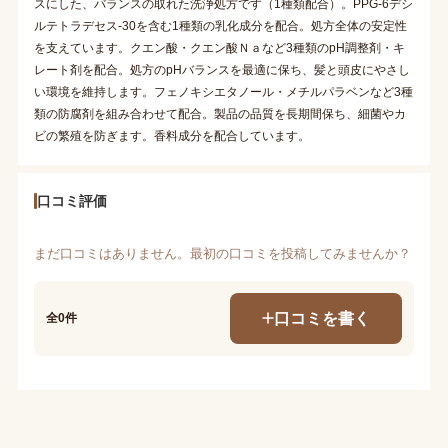
スにした、バランスの取れた洗浄処方です（1種類配合）。PPG-6デシ
ルテトラデセス-30を含む1種類の乳化成分を配合。処方全体の安定性
を支えています。クエン酸・クエン酸Ｎａなど3種類のpH調整剤・キ
レート剤を配合。処方のpHバランスを最適に保ち、髪と頭皮にやさし
い環境を維持します。フェノキシエタノール・メチルパラベンなど3種
類の防腐剤を組み合わせて配合。製品の品質を長期間保ち、細菌やカ
ビの繁殖を防ぎます。香料成分を配合しています。
口コミ評価
まだ口コミはありません。最初の口コミを投稿してみませんか？
口コミを書く
全0件