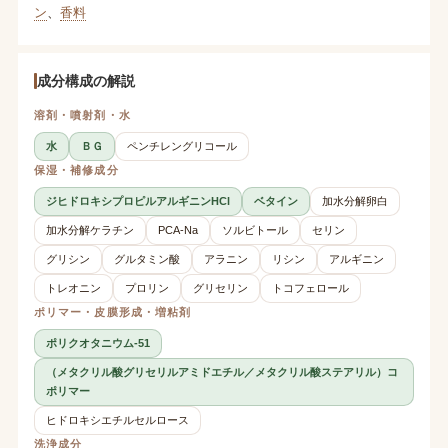
ン
、
香料
成分構成の解説
溶剤・噴射剤・水
水
ＢＧ
ペンチレングリコール
保湿・補修成分
ジヒドロキシプロピルアルギニンHCl
ベタイン
加水分解卵白
加水分解ケラチン
PCA-Na
ソルビトール
セリン
グリシン
グルタミン酸
アラニン
リシン
アルギニン
トレオニン
プロリン
グリセリン
トコフェロール
ポリマー・皮膜形成・増粘剤
ポリクオタニウム-51
（メタクリル酸グリセリルアミドエチル／メタクリル酸ステアリル）コ
ポリマー
ヒドロキシエチルセルロース
洗浄成分