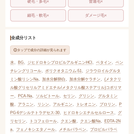
硬毛・多毛×
普通毛×
細毛・軟毛×
ダメージ毛×
全成分リスト
タップで成分の詳細が見られます
水
、
BG
、
ジヒドロキシプロピルアルギニンHCl
、
ベタイン
、
ペン
チレングリコール
、
ポリクオタニウム-51
、
ジラウロイルグルタ
ミン酸リシンNa
、
加水分解卵白
、
加水分解ケラチン
、
(メタクリ
ル酸グリセリルアミドエチル/メタクリル酸ステアリル)コポリマ
ー
、
PCA-Na
、
ソルビトール
、
セリン
、
グリシン
、
グルタミン
酸
、
アラニン
、
リシン
、
アルギニン
、
トレオニン
、
プロリン
、
P
PG-6デシルテトラデセス-30
、
ヒドロキシエチルセルロース
、
グ
リセリン
、
トコフェロール
、
クエン酸
、
クエン酸Na
、
EDTA-2N
a
、
フェノキシエタノール
、
メチルパラベン
、
プロピルパラベ