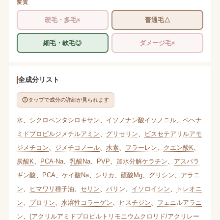
髪質
硬毛・多毛×
普通毛△
細毛・軟毛◎
ダメージ毛×
全成分リスト
タップで成分の詳細が見られます
水
、
シクロペンタシロキサン
、
イソノナン酸イソノニル
、
ベヘナ
ミドプロピルジメチルアミン
、
グリセリン
、
ビスセテアリルアモ
ジメチコン
、
ジメチコノール
、
水素
、
フラーレン
、
クエン酸K
、
炭酸K
、
PCA-Na
、
乳酸Na
、
PVP
、
加水分解ケラチン
、
アスパラ
ギン酸
、
PCA
、
ケイ酸Na
、
シリカ
、
硫酸Mg
、
グリシン
、
アラニ
ン
、
ヒマワリ種子油
、
セリン
、
バリン
、
イソロイシン
、
トレオニ
ン
、
プロリン
、
水溶性コラーゲン
、
ヒスチジン
、
フェニルアラニ
ン
、
(アクリルアミドプロピルトリモニウムクロリド/アクリレー