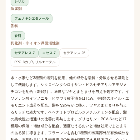
シリカ
防腐剤
フェノキシエタノール
香料
香料
乳化剤・非イオン界面活性剤
セテアレス-7
コセス-7
セテアレス-25
PPG-3カプリリルエーテル
水・水素など3種類の溶剤を使用。他の成分を溶解・分散させる基剤と
して機能します。シクロペンタシロキサン・ビスセテアリルアモジメ
チコンを配合（3種類）。適度なツヤとまとまりを与える処方です。イ
ソノナン酸イソノニル・ヒマワリ種子油をはじめ、4種類のオイル・エ
モリエント成分を配合。髪をなめらかに整え、ツヤとまとまりを与え
るリッチな処方です。ベヘナミドプロピルジメチルアミンを配合。髪
の柔軟性と指通りの改善に寄与します。グリセリン・PCA-Naなど17
種類の保湿・補修成分を配合。適度なうるおいと補修効果でまとまり
のある髪に導きます。フラーレンを含む1種類の医薬部外品有効成分を
配合。薬用効果による頭皮環境の改善が期待できる処方です。クエン