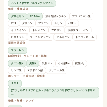
ベヘナミドプロピルジメチルアミン
保湿・補修成分
グリセリン
PCA-Na
加水分解ケラチン
アスパラギン酸
PCA
グリシン
アラニン
セリン
バリン
イソロイシン
トレオニン
プロリン
水溶性コラーゲン
ヒスチジン
フェニルアラニン
アルギニン
トコフェロール
薬用有効成分
フラーレン
pH調整剤・キレート剤・塩類
クエン酸K
炭酸K
乳酸Ｎａ
ケイ酸Na
硫酸Mg
リンゴ酸
エチドロン酸
グリコール酸
ポリマー・皮膜形成・増粘剤
ＰＶＰ
(アクリルアミドプロピルトリモニウムクロリド/アクリレーツ)コポリマ
ー
粉体・無機・クレイ