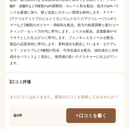
酸K・炭酸Kなど8種類のpH調整剤・キレート剤を配合。処方のpHバラ
ンスを最適に保ち、髪と頭皮にやさしい環境を維持します。ＰＶＰ・
(アクリルアミドプロピルトリモニウムクロリド/アクリレーツ)コポリ
マーなど2種類のポリマー・増粘剤を配合。処方の粘度調整と髪のコー
ティング・セット力付与に寄与します。シリカを配合。皮脂吸着やサ
ラサラとした仕上がりに寄与します。フェノキシエタノールを配合。
製品の品質保持に寄与します。香料成分を配合しています。セテアレ
ス-7・コセス-7など4種類の乳化・可溶化成分を配合。油性成分と水性
成分をバランスよく混合し、使用感の良いテクスチャーに仕上げてい
ます。
口コミ評価
まだ口コミはありません。最初の口コミを投稿してみませんか？
口コミを書く
全0件