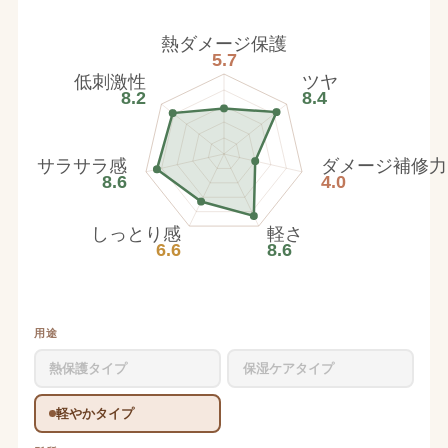
熱ダメージ保護
5.7
低刺激性
ツヤ
8.2
8.4
サラサラ感
ダメージ補修力
8.6
4.0
しっとり感
軽さ
6.6
8.6
用途
熱保護タイプ
保湿ケアタイプ
軽やかタイプ