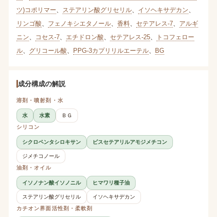
ツ)コポリマー
、
ステアリン酸グリセリル
、
イソヘキサデカン
、
リンゴ酸
、
フェノキシエタノール
、
香料
、
セテアレス-7
、
アルギ
ニン
、
コセス-7
、
エチドロン酸
、
セテアレス-25
、
トコフェロー
ル
、
グリコール酸
、
PPG-3カプリリルエーテル
、
BG
成分構成の解説
溶剤・噴射剤・水
水
水素
ＢＧ
シリコン
シクロペンタシロキサン
ビスセテアリルアモジメチコン
ジメチコノール
油剤・オイル
イソノナン酸イソノニル
ヒマワリ種子油
ステアリン酸グリセリル
イソヘキサデカン
カチオン界面活性剤・柔軟剤