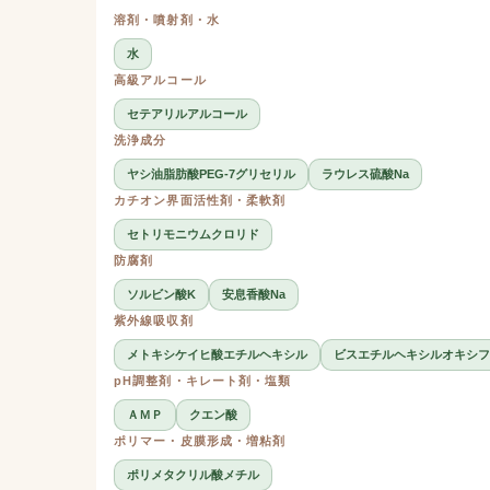
溶剤・噴射剤・水
水
高級アルコール
セテアリルアルコール
洗浄成分
ヤシ油脂肪酸PEG-7グリセリル
ラウレス硫酸Na
カチオン界面活性剤・柔軟剤
セトリモニウムクロリド
防腐剤
ソルビン酸K
安息香酸Na
紫外線吸収剤
メトキシケイヒ酸エチルヘキシル
ビスエチルヘキシルオキシフ
pH調整剤・キレート剤・塩類
ＡＭＰ
クエン酸
ポリマー・皮膜形成・増粘剤
ポリメタクリル酸メチル