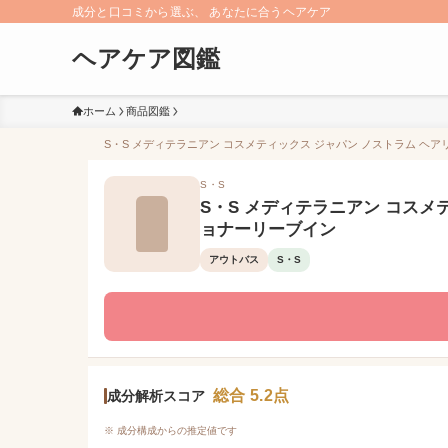
成分と口コミから選ぶ、 あなたに合うヘアケア
ヘアケア図鑑
ホーム
商品図鑑
S・S メディテラニアン コスメティックス ジャパン ノストラム ヘア
S・S
S・S メディテラニアン コスメ
ョナーリーブイン
アウトバス
S・S
総合 5.2点
成分解析スコア
※ 成分構成からの推定値です