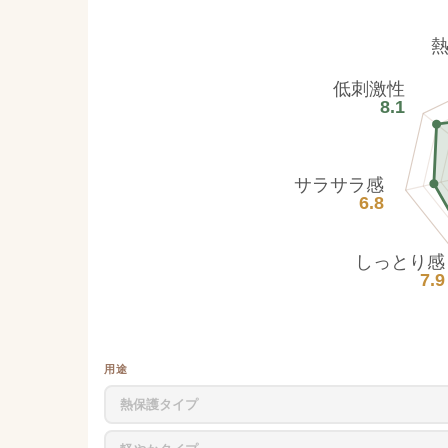
低刺激性
8.1
サラサラ感
6.8
しっとり感
7.9
用途
熱保護タイプ