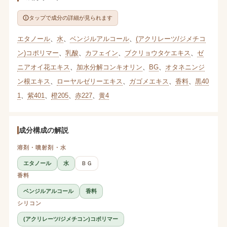
タップで成分の詳細が見られます
エタノール
、
水
、
ベンジルアルコール
、
(アクリレーツ/ジメチコ
ン)コポリマー
、
乳酸
、
カフェイン
、
ブクリョウタケエキス
、
ゼ
ニアオイ花エキス
、
加水分解コンキオリン
、
BG
、
オタネニンジ
ン根エキス
、
ローヤルゼリーエキス
、
ガゴメエキス
、
香料
、
黒40
1
、
紫401
、
橙205
、
赤227
、
黄4
成分構成の解説
溶剤・噴射剤・水
エタノール
水
ＢＧ
香料
ベンジルアルコール
香料
シリコン
(アクリレーツ/ジメチコン)コポリマー