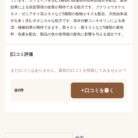
ています。カフェインを含む1種類の医薬部外品有効成分を配合。薬用
効果による頭皮環境の改善が期待できる処方です。ブクリョウタケエ
キス・ゼニアオイ花エキスなど5種類の植物エキスを配合。天然由来成
分を多く含むボタニカルな処方です。加水分解コンキオリンによる保
湿・補修効果が期待できます。黒４０１・紫４０１など5種類の着色
料・色素を配合。製品の色や使用後の髪色に影響を与える成分です。
口コミ評価
まだ口コミはありません。最初の口コミを投稿してみませんか？
口コミを書く
全0件
検索