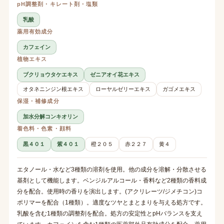
pH調整剤・キレート剤・塩類
乳酸
薬用有効成分
カフェイン
植物エキス
ブクリョウタケエキス
ゼニアオイ花エキス
オタネニンジン根エキス
ローヤルゼリーエキス
ガゴメエキス
保湿・補修成分
加水分解コンキオリン
着色料・色素・顔料
黒４０１
紫４０１
橙２０５
赤２２７
黄４
エタノール・水など3種類の溶剤を使用。他の成分を溶解・分散させる
基剤として機能します。ベンジルアルコール・香料など2種類の香料成
分を配合。使用時の香りを演出します。(アクリレーツ/ジメチコン)コ
ポリマーを配合（1種類）。適度なツヤとまとまりを与える処方です。
乳酸を含む1種類の調整剤を配合。処方の安定性とpHバランスを支え