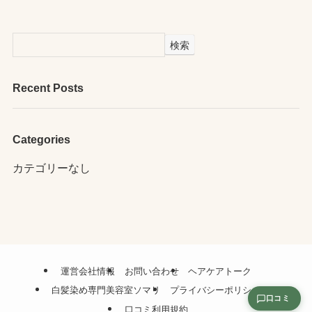
検索
Recent Posts
Categories
カテゴリーなし
運営会社情報
お問い合わせ
ヘアケアトーク
白髪染め専門美容室ソマリ
プライバシーポリシー
口コミ
口コミ利用規約