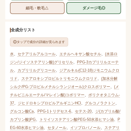
細毛・軟毛△
ダメージ毛◎
全成分リスト
タップで成分の詳細が見られます
水
、
セテアリルアルコール
、
エチルヘキサン酸セチル
、
(水添ロ
ジン/ジイソステアリン酸)グリセリル
、
PPG-3カプリリルエーテ
ル
、
カプリリルグリコール
、
ジアルキル(C12-18)ジモニウムクロ
リド
、
ステアロキシプロピルトリモニウムクロリド
、
(加水分解
シルク/PG-プロピルメチルシランジオール)クロスポリマー
、
(メ
チルビニルエーテル/マレイン酸)コポリマー
、
ポリクオタニウム-
37
、
ジヒドロキシプロピルアルギニンHCl
、
グルコノラクトン
、
グルコン酸Ca
、
PPG-1トリデセス-6
、
セテス-20
、
ジ(カプリル酸/
カプリン酸)PG
、
トリイソステアリン酸PEG-50水添ヒマシ油
、
P
EG-60水添ヒマシ油
、
セタノール
、
イソプロパノール
、
ステアリ