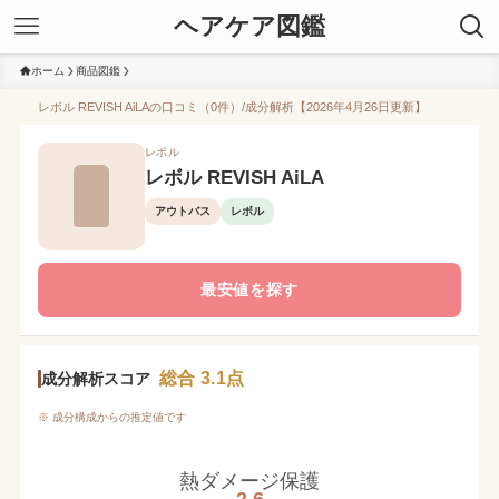
ヘアケア図鑑
ホーム
商品図鑑
レボル REVISH AiLAの口コミ（0件）/成分解析【2026年4月26日更新】
レボル
レボル REVISH AiLA
アウトバス
レボル
最安値を探す
総合 3.1点
成分解析スコア
※ 成分構成からの推定値です
熱ダメージ保護