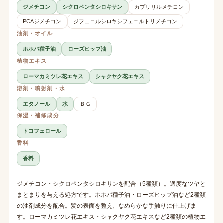
ジメチコン
シクロペンタシロキサン
カプリリルメチコン
PCAジメチコン
ジフェニルシロキシフェニルトリメチコン
油剤・オイル
ホホバ種子油
ローズヒップ油
植物エキス
ローマカミツレ花エキス
シャクヤク花エキス
溶剤・噴射剤・水
エタノール
水
ＢＧ
保湿・補修成分
トコフェロール
香料
香料
ジメチコン・シクロペンタシロキサンを配合（5種類）。適度なツヤと
まとまりを与える処方です。ホホバ種子油・ローズヒップ油など2種類
の油剤成分を配合。髪の表面を整え、なめらかな手触りに仕上げま
す。ローマカミツレ花エキス・シャクヤク花エキスなど2種類の植物エ