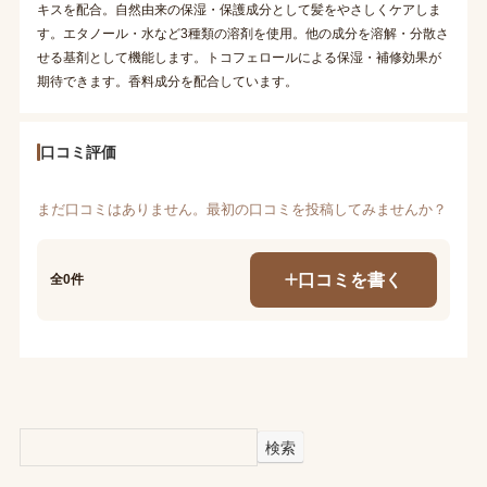
キスを配合。自然由来の保湿・保護成分として髪をやさしくケアしま
す。エタノール・水など3種類の溶剤を使用。他の成分を溶解・分散さ
せる基剤として機能します。トコフェロールによる保湿・補修効果が
期待できます。香料成分を配合しています。
口コミ評価
まだ口コミはありません。最初の口コミを投稿してみませんか？
口コミを書く
全0件
検索