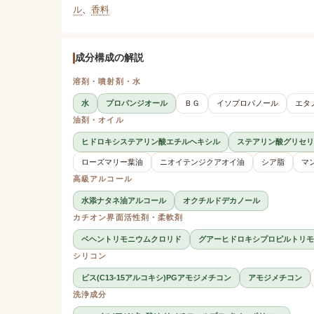
ル
、
香料
成分構成の解説
溶剤・噴射剤・水
水
プロパンジオール
ＢＧ
イソプロパノール
エタ
油剤・オイル
ヒドロキシステアリン酸エチルヘキシル
ステアリン酸グリセリ
ローズマリー葉油
ニオイテンジクアオイ油
シア脂
マ
高級アルコール
水添ナタネ油アルコール
オクチルドデカノール
カチオン界面活性剤・柔軟剤
ベヘントリモニウムクロリド
グアーヒドロキシプロピルトリ
シリコン
ビス(C13-15アルコキシ)PGアモジメチコン
アモジメチコン
洗浄成分