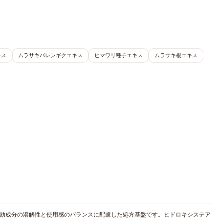
キス
ムラサキバレンギクエキス
ヒマワリ種子エキス
ムラサキ根エキス
有効成分の溶解性と使用感のバランスに配慮した処方基盤です。ヒドロキシステア