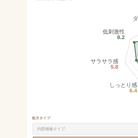
低刺激性
8.2
サラサラ感
5.8
しっとり感
6.4
処方タイプ
内部補修タイプ