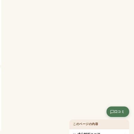
口コミ
このページの内容