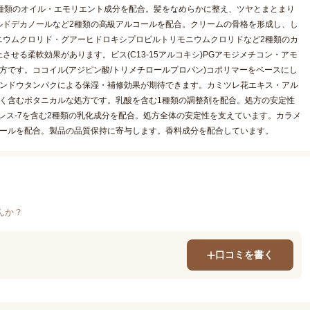
種類のオイル・エモリエント成分を配合。髪をなめらかに整え、ツヤとまとまり
ルドデカノールなど2種類の高級アルコールを配合。クリームの骨格を形成し、し
ニウムクロリド・グアーヒドロキシプロピルトリモニウムクロリドなど2種類のカ
せる柔軟効果があります。ビス(C13-15アルコキシ)PGアモジメチコン・アモ
方です。ココイル(アジピン酸/トリメチロールプロパン)コポリマーをベースにし
エンドウタンパクによる保湿・補修効果が期待できます。カミツレ花エキス・アル
く含むボタニカルな処方です。乳酸を含む1種類の調整剤を配合。処方の安定性
-14)パレス-7を含む2種類の乳化成分を配合。処方全体の安定性を支えています。カラメ
ノールを配合。製品の品質保持に寄与します。香料成分を配合しています。
んか？
口コミを書く