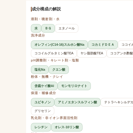
成分構成の解説
溶剤・噴射剤・水
水
ＢＧ
エタノール
洗浄成分
オレフィン(C14-16)スルホン酸Na
コカミドＤＥＡ
ココイ
ココイルグルタミン酸TEA
ヤシ脂肪酸TEA
ココアンホ酢酸
pH調整剤・キレート剤・塩類
塩化Na
クエン酸
粉体・無機・クレイ
含硫ケイ酸Al
モンモリロナイト
保湿・補修成分
ユビキノン
アミノエタンスルフィン酸
テトラヘキシルデ
グリセリン
乳化剤・非イオン界面活性剤
レシチン
オレス-10リン酸