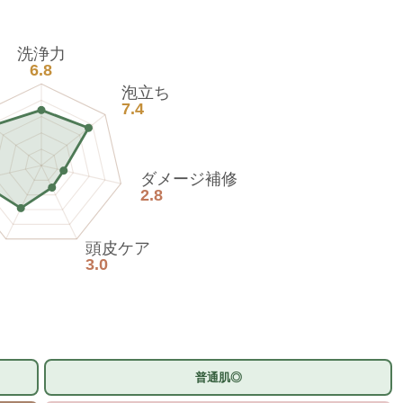
洗浄力
6.8
泡立ち
7.4
ダメージ補修
2.8
頭皮ケア
3.0
普通肌◎