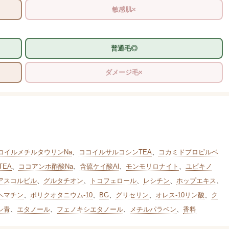
敏感肌×
普通毛◎
ダメージ毛×
コイルメチルタウリンNa
、
ココイルサルコシンTEA
、
コカミドプロピルベ
TEA
、
ココアンホ酢酸Na
、
含硫ケイ酸Al
、
モンモリロナイト
、
ユビキノ
アスコルビル
、
グルタチオン
、
トコフェロール
、
レシチン
、
ホップエキス
、
ヘマチン
、
ポリクオタニウム-10
、
BG
、
グリセリン
、
オレス-10リン酸
、
ク
シ青
、
エタノール
、
フェノキシエタノール
、
メチルパラベン
、
香料