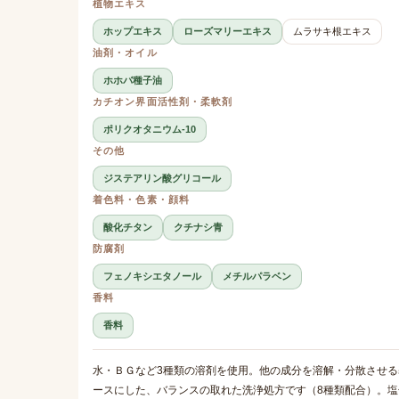
植物エキス
ホップエキス
ローズマリーエキス
ムラサキ根エキス
油剤・オイル
ホホバ種子油
カチオン界面活性剤・柔軟剤
ポリクオタニウム-10
その他
ジステアリン酸グリコール
着色料・色素・顔料
酸化チタン
クチナシ青
防腐剤
フェノキシエタノール
メチルパラベン
香料
香料
水・ＢＧなど3種類の溶剤を使用。他の成分を溶解・分散させる基
ースにした、バランスの取れた洗浄処方です（8種類配合）。塩