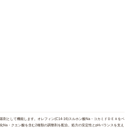
剤として機能します。オレフィン(C14-16)スルホン酸Na・コカミドＤＥＡをベ
化Na・クエン酸を含む2種類の調整剤を配合。処方の安定性とpHバランスを支え