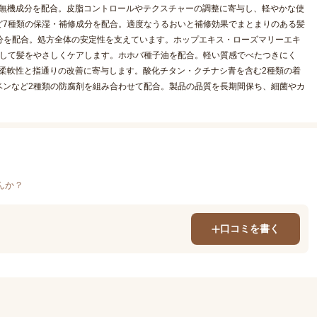
・無機成分を配合。皮脂コントロールやテクスチャーの調整に寄与し、軽やかな使
ど7種類の保湿・補修成分を配合。適度なうるおいと補修効果でまとまりのある髪
成分を配合。処方全体の安定性を支えています。ホップエキス・ローズマリーエキ
として髪をやさしくケアします。ホホバ種子油を配合。軽い質感でべたつきにく
の柔軟性と指通りの改善に寄与します。酸化チタン・クチナシ青を含む2種類の着
ベンなど2種類の防腐剤を組み合わせて配合。製品の品質を長期間保ち、細菌やカ
んか？
口コミを書く