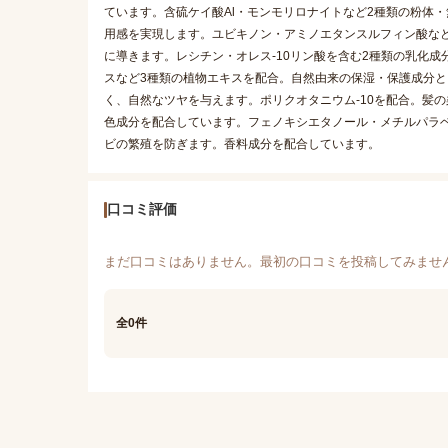
ています。含硫ケイ酸Al・モンモリロナイトなど2種類の粉体
用感を実現します。ユビキノン・アミノエタンスルフィン酸な
に導きます。レシチン・オレス-10リン酸を含む2種類の乳化
スなど3種類の植物エキスを配合。自然由来の保湿・保護成分
く、自然なツヤを与えます。ポリクオタニウム-10を配合。髪
色成分を配合しています。フェノキシエタノール・メチルパラ
ビの繁殖を防ぎます。香料成分を配合しています。
口コミ評価
まだ口コミはありません。最初の口コミを投稿してみませ
全0件