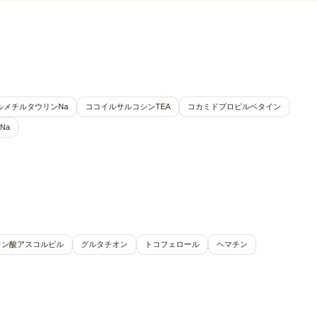
ルメチルタウリンNa
ココイルサルコシンTEA
コカミドプロピルベタイン
Na
カン酸アスコルビル
グルタチオン
トコフェロール
ヘマチン