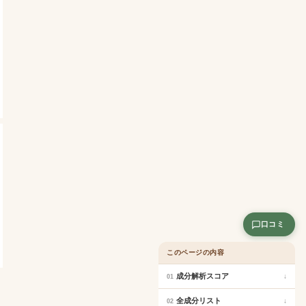
口コミ
このページの内容
成分解析スコア
↓
01
全成分リスト
↓
02