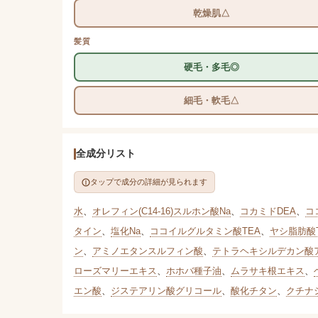
乾燥肌△
髪質
硬毛・多毛◎
細毛・軟毛△
全成分リスト
タップで成分の詳細が見られます
水
、
オレフィン(C14-16)スルホン酸Na
、
コカミドDEA
、
コ
タイン
、
塩化Na
、
ココイルグルタミン酸TEA
、
ヤシ脂肪酸
ン
、
アミノエタンスルフィン酸
、
テトラヘキシルデカン酸
ローズマリーエキス
、
ホホバ種子油
、
ムラサキ根エキス
、
エン酸
、
ジステアリン酸グリコール
、
酸化チタン
、
クチナ