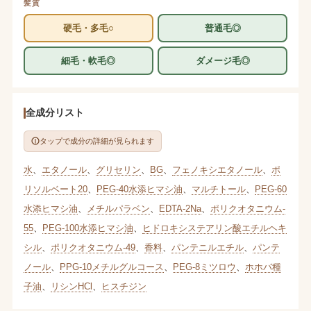
髪質
硬毛・多毛○
普通毛◎
細毛・軟毛◎
ダメージ毛◎
全成分リスト
タップで成分の詳細が見られます
水
、
エタノール
、
グリセリン
、
BG
、
フェノキシエタノール
、
ポ
リソルベート20
、
PEG-40水添ヒマシ油
、
マルチトール
、
PEG-60
水添ヒマシ油
、
メチルパラベン
、
EDTA-2Na
、
ポリクオタニウム-
55
、
PEG-100水添ヒマシ油
、
ヒドロキシステアリン酸エチルヘキ
シル
、
ポリクオタニウム-49
、
香料
、
パンテニルエチル
、
パンテ
ノール
、
PPG-10メチルグルコース
、
PEG-8ミツロウ
、
ホホバ種
子油
、
リシンHCl
、
ヒスチジン