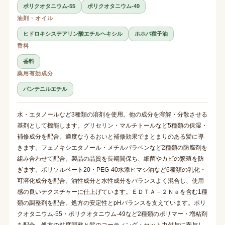
ポリクオタニウム-55
ポリクオタニウム-49
油剤・オイル
ヒドロキシステアリン酸エチルヘキシル
ホホバ種子油
香料
香料
薬用有効成分
パンテニルエチル
水・エタノールなど3種類の溶剤を使用。他の成分を溶解・分散させる
基剤として機能します。グリセリン・マルチトールなど5種類の保湿・
補修成分を配合。適度なうるおいと補修効果でまとまりのある髪に導
きます。フェノキシエタノール・メチルパラベンなど2種類の防腐剤を
組み合わせて配合。製品の品質を長期間保ち、細菌やカビの繁殖を防
ぎます。ポリソルベート20・PEG-40水添ヒマシ油など6種類の乳化・
可溶化成分を配合。油性成分と水性成分をバランスよく混合し、使用
感の良いテクスチャーに仕上げています。ＥＤＴＡ－２Ｎａを含む1種
類の調整剤を配合。処方の安定性とpHバランスを支えています。ポリ
クオタニウム-55・ポリクオタニウム-49など2種類のポリマー・増粘剤
を配合。処方の粘度調整と髪のコーティング・セット力付与に寄与し