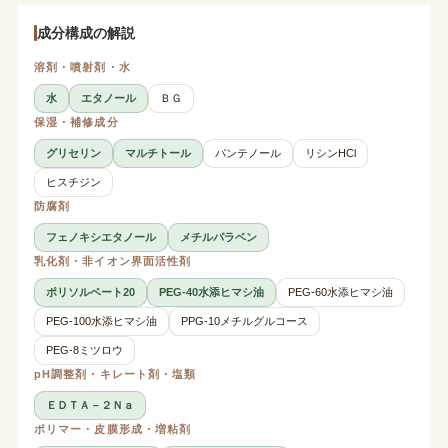
成分構成の解説
溶剤・噴射剤・水
水
エタノール
ＢＧ
保湿・補修成分
グリセリン
マルチトール
パンテノール
リシンHCl
ヒスチジン
防腐剤
フェノキシエタノール
メチルパラベン
乳化剤・非イオン界面活性剤
ポリソルベート20
PEG-40水添ヒマシ油
PEG-60水添ヒマシ油
PEG-100水添ヒマシ油
PPG-10メチルグルコース
PEG-8ミツロウ
pH調整剤・キレート剤・塩類
ＥＤＴＡ－２Ｎａ
ポリマー・皮膜形成・増粘剤