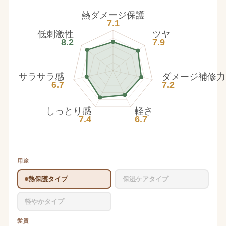
熱ダメージ保護
7.1
低刺激性
ツヤ
8.2
7.9
サラサラ感
ダメージ補修力
6.7
7.2
しっとり感
軽さ
7.4
6.7
用途
熱保護タイプ
保湿ケアタイプ
軽やかタイプ
髪質