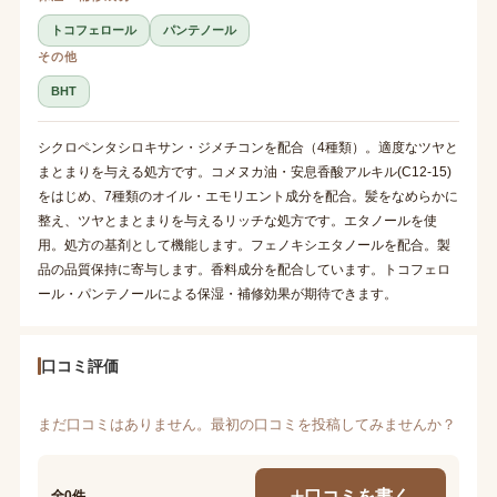
トコフェロール
パンテノール
その他
BHT
シクロペンタシロキサン・ジメチコンを配合（4種類）。適度なツヤと
まとまりを与える処方です。コメヌカ油・安息香酸アルキル(C12-15)
をはじめ、7種類のオイル・エモリエント成分を配合。髪をなめらかに
整え、ツヤとまとまりを与えるリッチな処方です。エタノールを使
用。処方の基剤として機能します。フェノキシエタノールを配合。製
品の品質保持に寄与します。香料成分を配合しています。トコフェロ
ール・パンテノールによる保湿・補修効果が期待できます。
口コミ評価
まだ口コミはありません。最初の口コミを投稿してみませんか？
口コミを書く
全0件