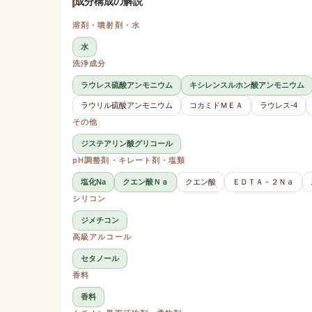
成分構成の解説
溶剤・噴射剤・水
水
洗浄成分
ラウレス硫酸アンモニウム
キシレンスルホン酸アンモニウム
ラウリル硫酸アンモニウム
コカミドＭＥＡ
ラウレス-4
その他
ジステアリン酸グリコール
pH調整剤・キレート剤・塩類
塩化Na
クエン酸Ｎａ
クエン酸
ＥＤＴＡ－２Ｎａ
シリコン
ジメチコン
高級アルコール
セタノール
香料
香料