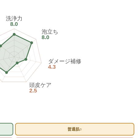
洗浄力
8.0
泡立ち
8.0
ダメージ補修
4.3
頭皮ケア
2.5
普通肌○