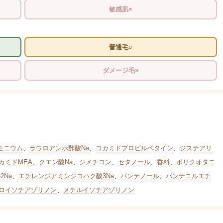
敏感肌×
普通毛○
ダメージ毛×
モニウム
、
ラウロアンホ酢酸Na
、
コカミドプロピルベタイン
、
ジステアリ
カミドMEA
、
クエン酸Na
、
ジメチコン
、
セタノール
、
香料
、
ポリクオタニ
-2Na
、
エチレンジアミンジコハク酸3Na
、
パンテノール
、
パンテニルエチ
ロイソチアゾリノン
、
メチルイソチアゾリノン