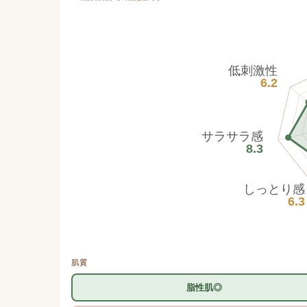
低刺激性
6.2
サラサラ感
8.3
しっとり感
6.3
肌質
脂性肌◎