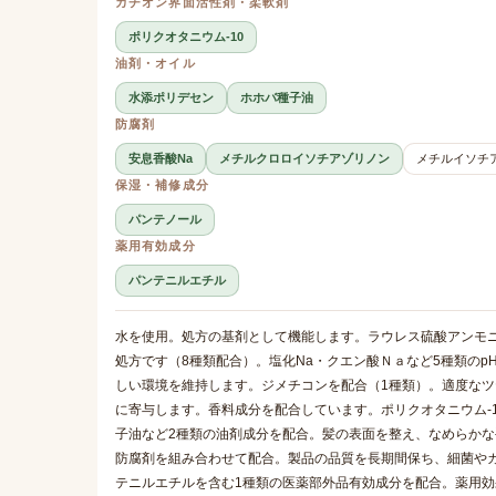
カチオン界面活性剤・柔軟剤
ポリクオタニウム-10
油剤・オイル
水添ポリデセン
ホホバ種子油
防腐剤
安息香酸Na
メチルクロロイソチアゾリノン
メチルイソチ
保湿・補修成分
パンテノール
薬用有効成分
パンテニルエチル
水を使用。処方の基剤として機能します。ラウレス硫酸アンモ
処方です（8種類配合）。塩化Na・クエン酸Ｎａなど5種類の
しい環境を維持します。ジメチコンを配合（1種類）。適度な
に寄与します。香料成分を配合しています。ポリクオタニウム-
子油など2種類の油剤成分を配合。髪の表面を整え、なめらかな
防腐剤を組み合わせて配合。製品の品質を長期間保ち、細菌や
テニルエチルを含む1種類の医薬部外品有効成分を配合。薬用