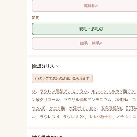
乾燥肌×
髪質
硬毛・多毛◎
細毛・軟毛×
全成分リスト
タップで成分の詳細が見られます
水
、
ラウレス硫酸アンモニウム
、
キシレンスルホン酸アン
ン酸グリコール
、
ラウリル硫酸アンモニウム
、
塩化Na
、
コ
ウム-10
、
クエン酸
、
水添ポリデセン
、
安息香酸Na
、
EDTA
ル
、
ラウレス-4
、
ラウレス-23
、
ホホバ種子油
、
メチルクロ