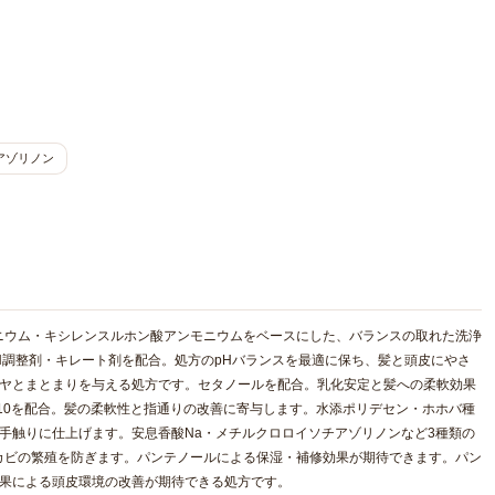
アゾリノン
ニウム・キシレンスルホン酸アンモニウムをベースにした、バランスの取れた洗浄
pH調整剤・キレート剤を配合。処方のpHバランスを最適に保ち、髪と頭皮にやさ
ツヤとまとまりを与える処方です。セタノールを配合。乳化安定と髪への柔軟効果
10を配合。髪の柔軟性と指通りの改善に寄与します。水添ポリデセン・ホホバ種
手触りに仕上げます。安息香酸Na・メチルクロロイソチアゾリノンなど3種類の
カビの繁殖を防ぎます。パンテノールによる保湿・補修効果が期待できます。パン
効果による頭皮環境の改善が期待できる処方です。