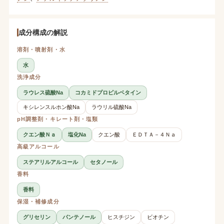
成分構成の解説
溶剤・噴射剤・水
水
洗浄成分
ラウレス硫酸Na
コカミドプロピルベタイン
キシレンスルホン酸Na
ラウリル硫酸Na
pH調整剤・キレート剤・塩類
クエン酸Ｎａ
塩化Na
クエン酸
ＥＤＴＡ－４Ｎａ
高級アルコール
ステアリルアルコール
セタノール
香料
香料
保湿・補修成分
グリセリン
パンテノール
ヒスチジン
ビオチン