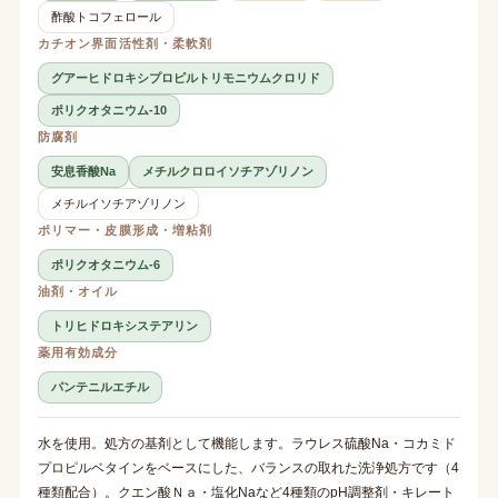
酢酸トコフェロール
カチオン界面活性剤・柔軟剤
グアーヒドロキシプロピルトリモニウムクロリド
ポリクオタニウム-10
防腐剤
安息香酸Na
メチルクロロイソチアゾリノン
メチルイソチアゾリノン
ポリマー・皮膜形成・増粘剤
ポリクオタニウム-6
油剤・オイル
トリヒドロキシステアリン
薬用有効成分
パンテニルエチル
水を使用。処方の基剤として機能します。ラウレス硫酸Na・コカミド
プロピルベタインをベースにした、バランスの取れた洗浄処方です（4
種類配合）。クエン酸Ｎａ・塩化Naなど4種類のpH調整剤・キレート