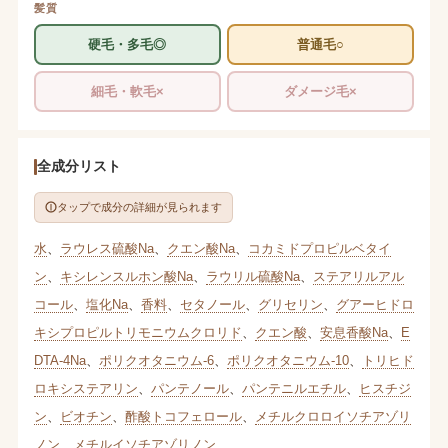
髪質
硬毛・多毛◎
普通毛○
細毛・軟毛×
ダメージ毛×
全成分リスト
タップで成分の詳細が見られます
水
、
ラウレス硫酸Na
、
クエン酸Na
、
コカミドプロピルベタイ
ン
、
キシレンスルホン酸Na
、
ラウリル硫酸Na
、
ステアリルアル
コール
、
塩化Na
、
香料
、
セタノール
、
グリセリン
、
グアーヒドロ
キシプロピルトリモニウムクロリド
、
クエン酸
、
安息香酸Na
、
E
DTA-4Na
、
ポリクオタニウム-6
、
ポリクオタニウム-10
、
トリヒド
ロキシステアリン
、
パンテノール
、
パンテニルエチル
、
ヒスチジ
ン
、
ビオチン
、
酢酸トコフェロール
、
メチルクロロイソチアゾリ
ノン
、
メチルイソチアゾリノン