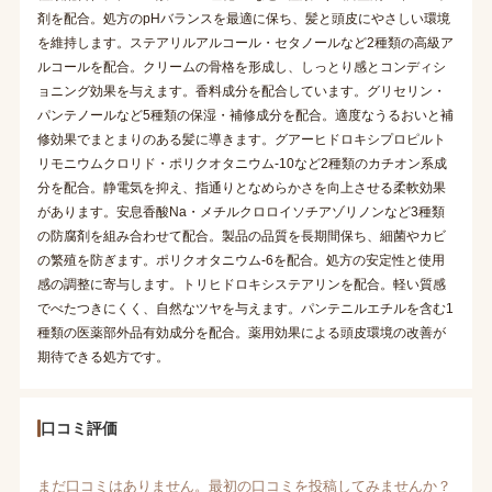
剤を配合。処方のpHバランスを最適に保ち、髪と頭皮にやさしい環境
を維持します。ステアリルアルコール・セタノールなど2種類の高級ア
ルコールを配合。クリームの骨格を形成し、しっとり感とコンディシ
ョニング効果を与えます。香料成分を配合しています。グリセリン・
パンテノールなど5種類の保湿・補修成分を配合。適度なうるおいと補
修効果でまとまりのある髪に導きます。グアーヒドロキシプロピルト
リモニウムクロリド・ポリクオタニウム-10など2種類のカチオン系成
分を配合。静電気を抑え、指通りとなめらかさを向上させる柔軟効果
があります。安息香酸Na・メチルクロロイソチアゾリノンなど3種類
の防腐剤を組み合わせて配合。製品の品質を長期間保ち、細菌やカビ
の繁殖を防ぎます。ポリクオタニウム-6を配合。処方の安定性と使用
感の調整に寄与します。トリヒドロキシステアリンを配合。軽い質感
でべたつきにくく、自然なツヤを与えます。パンテニルエチルを含む1
種類の医薬部外品有効成分を配合。薬用効果による頭皮環境の改善が
期待できる処方です。
口コミ評価
まだ口コミはありません。最初の口コミを投稿してみませんか？