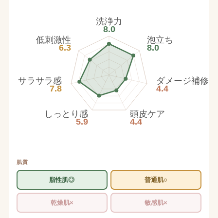
洗浄力
8.0
低刺激性
泡立ち
6.3
8.0
サラサラ感
ダメージ補修
7.8
4.4
しっとり感
頭皮ケア
5.9
4.4
肌質
脂性肌◎
普通肌○
乾燥肌×
敏感肌×